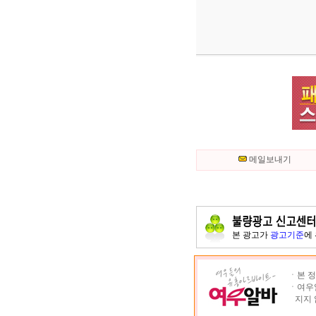
메일보내기
본 광고가
광고기준
에
ㆍ본 정
ㆍ여우알
지지 