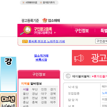
룸싸롱
,
텐프로
,
노래주점
,
카페
업소직거래
벼룩시장
테이블퍼블릭 :
♥휴가도즐
지역별
알바정보
테
닉 네 임
서울
부산
인천
경기
노
모집업종
울산
경남
대구
경북
광주
전남
전북
대전
이
담 당 자
충남
충북
강원
제주
아
상 호
세종