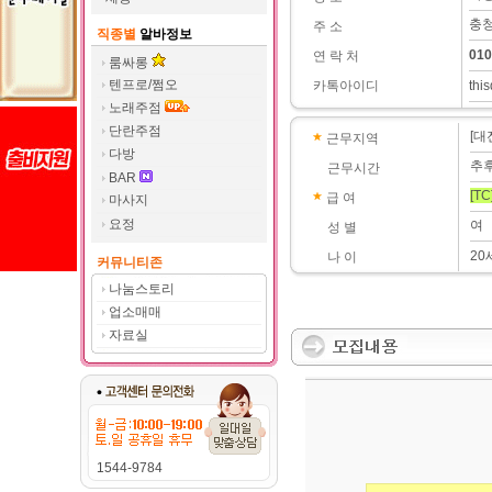
충청
주 소
직종별
알바정보
010
연 락 처
룸싸롱
텐프로/쩜오
카톡아이디
thi
노래주점
단란주점
[대
근무지역
다방
추
근무시간
BAR
[TC
급 여
마사지
요정
여
성 별
20
나 이
커뮤니티존
나눔스토리
업소매매
자료실
1544-9784