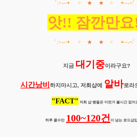
ﾟ:∘₊─
✦
✧
★ ★
✧
✦─₊∘:ﾟ
앗!! 잠깐만요!
ﾟ:∘₊─
✦
✧
★ ★
✧
✦─₊∘:ﾟ
대기중
지금
이라구요?
알바
시간낭비
하지마시고, 저희샵에
로라
"FACT"
저희 샵 쌤들은 이런거 볼시간 없어
100
~120건
하루 콜수만
이
넘는 로드샵입