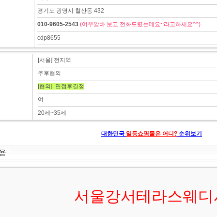
경기도 광명시 철산동 432
010-9605-2543
(여우알바 보고 전화드렸는데요~라고하세요^^)
cdp8655
[서울] 전지역
추후협의
[협의] 면접후결정
여
20세~35세
대한민국
일등쇼핑몰은 어디?
순위보기
서울강서테라스웨디