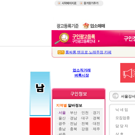
룸싸롱
,
텐프로
,
노래주점
,
카페
업소직거래
벼룩시장
서울강서
지역별
알바정보
닉 네 임
서울
부산
인천
경기
모집업종
울산
경남
대구
경북
광주
전남
전북
대전
담 당 자
충남
충북
강원
제주
상 호
세종