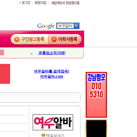
유흥업소직거래!
여우알바를 쉽게접속!
여우알바.com
메일보내기