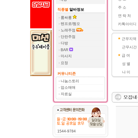
주 소
직종별
알바정보
연 락 처
룸싸롱
텐프로/쩜오
카톡아이디
노래주점
단란주점
근무지역
다방
근무시간
BAR
급 여
마사지
요정
성 별
나 이
커뮤니티존
나눔스토리
업소매매
자료실
1544-9784