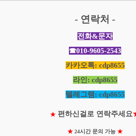
- 연락처 -
전화&문자
☎010-9605-2543
카카오톡: cdp8655
라인: cdp8655
텔레그램: cdp8655
편하신걸로 연락주세요
★
★
24시간 문의 가능
★