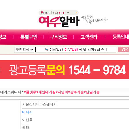
테라스웨디시 :
♥풀갯수♥개인대기실♥지명비♥상주가능♥단일가능
서울강서테라스웨디시
마사지
이선욱
헤라