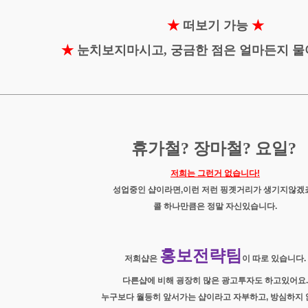
★
떠보기 가능
★
★
눈치보지마시고, 궁금한 점은 얼마든지 
휴가철? 장마철? 요일?
저희는 그런거 없습니다!
성업중인 샵이라면,이런 저런 핑곗거리가 생기지않
겠
콜 하나만큼은 정말 자신있습니다.
홍보전략팀
저희샵은
이 따로 있습니다.
다른샵에 비해 굉장히 많은 광고투자도 하고있어요.
누구보다 월등히 앞서가는 샵이라고 자부하고, 방심하지