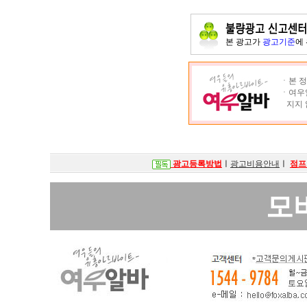
본 광고가
광고기준
에
ㆍ본 정
ㆍ여우알
지지 
광고등록방법
ㅣ
광고비용안내
ㅣ
점프
모