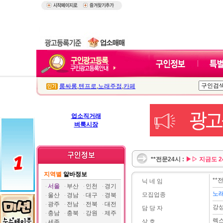
룸싸롱
,
텐프로
,
노래주점
,
카페
업소직거래
벼룩시장
**전문24시 :
▶▷ 지금도 2
지역별
알바정보
**
닉 네 임
서울
부산
인천
경기
노
모집업종
울산
경남
대구
경북
광주
전남
전북
대전
강
담 당 자
충남
충북
강원
제주
렉
상 호
세종