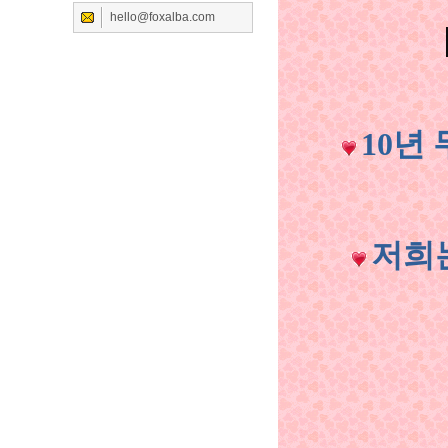
hello@foxalba.com
1
0
년
저희