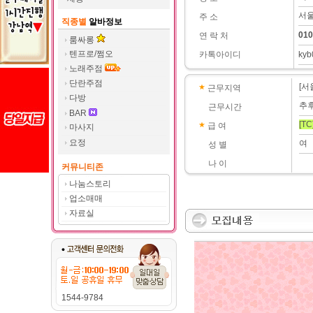
서울
주 소
직종별
알바정보
010
연 락 처
룸싸롱
텐프로/쩜오
카톡아이디
kyb
노래주점
단란주점
[서
근무지역
다방
추
근무시간
BAR
[TC
급 여
마사지
요정
여
성 별
나 이
커뮤니티존
나눔스토리
업소매매
자료실
1544-9784