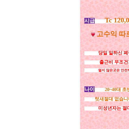
Tc 120,
시급
고수익
따로
당일 일하신 페
출근비 무조건지급!
멀지 않은곳은 안전하게
나이
20~40대 
텃새절대 없습니다 
미성년자는 절대