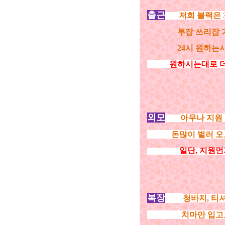
출근
저희 블랙은 
투잡 쓰리잡 가능하
24시 원하는시간에
원하시는대로 더
외모
아무나 지원 
돈많이 벌러 
일단, 지원먼
복장
청바지, 티
치마만 입고오세요 