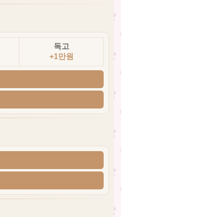
독고
+1만원