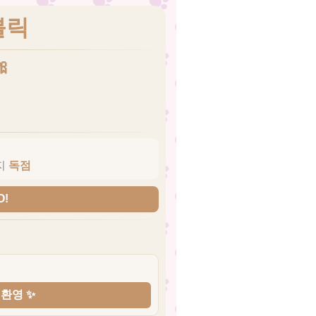
블릭

지
독점
O!
 환영 ✨