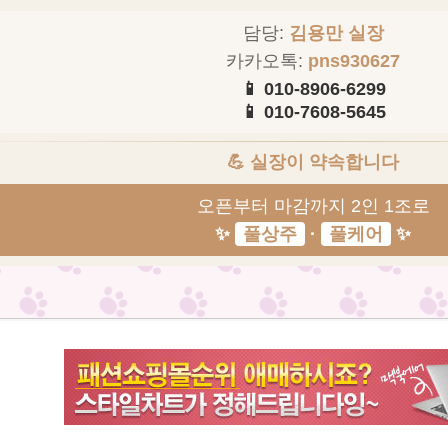
담당:
김용만 실장
카카오톡:
pns930627
📱 010-8906-6299
📱 010-7608-5645
💪 실장이 약속합니다
오픈부터 마감까지 2인 1조로
✨
풀상주
·
풀케어
✨