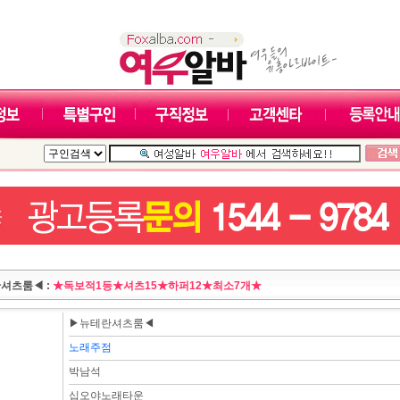
셔츠룸◀ :
★독보적1등★셔츠15★하퍼12★최소7개★
▶뉴테란셔츠룸◀
노래주점
박남석
십오야노래타운