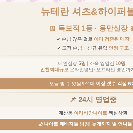
뉴테란 셔츠&하이퍼
🎀 독보적 1등 · 용만실장 
✔ 손님 많은 걸로
이미 검증된 매장
✔ 고정 손님 + 신규 유입
안정 구조
메인실장
5명
| 소속 영업진
10명
인천최대규모
온라인영업~오프라인 영업까
오늘 벌 수 있을까?
더 이상 갯수 걱정 N
📌 24시 영업중
계산동
아라비안나이트
핵심상권
🌙 나이트 패배자들 넘침! 늦게까지 벌 언니들