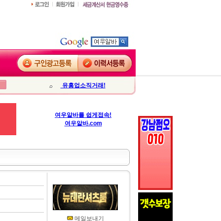
유흥업소직거래!
여우알바를 쉽게접속!
여우알바.com
메일보내기