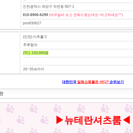
인천광역시 계양구 작전동 907-1
010-8906-6299
(여우알바 보고 전화드렸는데요~라고하세요^^)
pns930627
[인천] 미추홀구
추후협의
[TC] 150,000원
20~35세까지
대한민국
일등쇼핑몰은 어디?
순위보기
▶뉴테란셔츠룸◀