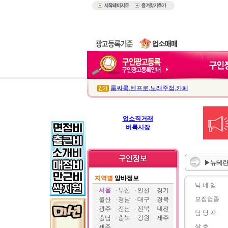
룸싸롱
,
텐프로
,
노래주점
,
카페
업소직거래
벼룩시장
▶뉴테란
지역별
알바정보
닉 네 임
서울
부산
인천
경기
모집업종
울산
경남
대구
경북
광주
전남
전북
대전
담 당 자
충남
충북
강원
제주
상 호
세종