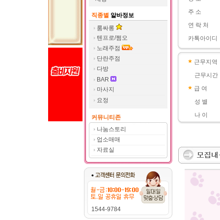
주 소
직종별
알바정보
연 락 처
룸싸롱
텐프로/쩜오
카톡아이디
노래주점
단란주점
근무지역
다방
근무시간
BAR
급 여
마사지
요정
성 별
나 이
커뮤니티존
나눔스토리
업소매매
자료실
1544-9784