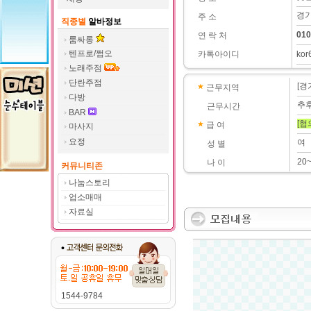
경기
주 소
직종별
알바정보
010
연 락 처
룸싸롱
텐프로/쩜오
카톡아이디
kor
노래주점
단란주점
[경
근무지역
다방
추
근무시간
BAR
[협
급 여
마사지
요정
여
성 별
20
나 이
커뮤니티존
나눔스토리
업소매매
자료실
1544-9784