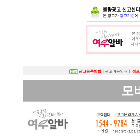
본 광고가
광고기준
에
ㆍ본 정
ㆍ여우알
지지 
광고등록방법
ㅣ
광고비용안내
ㅣ
점프
모