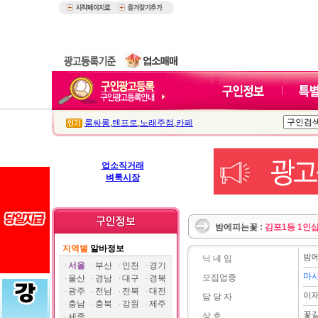
룸싸롱
,
텐프로
,
노래주점
,
카페
업소직거래
벼룩시장
밤에피는꽃 :
김포1등 1인
지역별
알바정보
밤
닉 네 임
서울
부산
인천
경기
마
모집업종
울산
경남
대구
경북
광주
전남
전북
대전
이
담 당 자
충남
충북
강원
제주
꽃같
상 호
세종