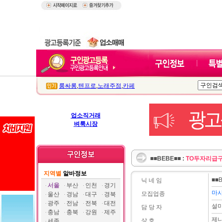
룸싸롱
,
텐프로
,
노래주점
,
카페
업소직거래
벼룩시장
■■BEBE■■ :
TO두자리급
지역별
알바정보
■■
닉 네 임
서울
부산
인천
경기
마
모집업종
울산
경남
대구
경북
광주
전남
전북
대전
설
담 당 자
충남
충북
강원
제주
제
상 호
세종