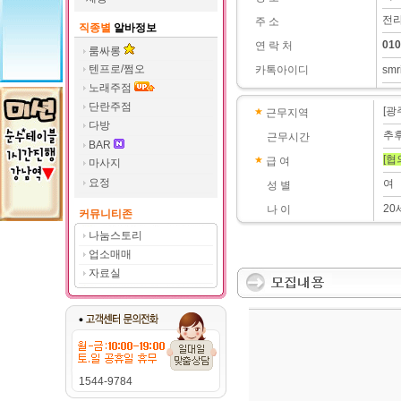
전라
주 소
직종별
알바정보
010
연 락 처
룸싸롱
텐프로/쩜오
카톡아이디
smr
노래주점
단란주점
[광
근무지역
다방
추
근무시간
BAR
[협
급 여
마사지
요정
여
성 별
20
나 이
커뮤니티존
나눔스토리
업소매매
자료실
1544-9784