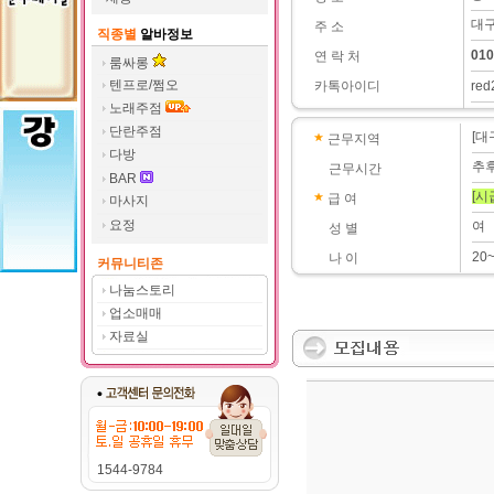
대구
주 소
직종별
알바정보
010
연 락 처
룸싸롱
텐프로/쩜오
카톡아이디
red
노래주점
단란주점
[대
근무지역
다방
추
근무시간
BAR
[시
급 여
마사지
요정
여
성 별
20
나 이
커뮤니티존
나눔스토리
업소매매
자료실
1544-9784