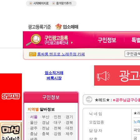
룸싸롱
,
텐프로
,
노래주점
,
카페
업소직거래
벼룩시장
★레드★ :
♣공주님급구♧
지역별
알바정보
★
닉 네 임
서울
부산
인천
경기
노
모집업종
울산
경남
대구
경북
광주
전남
전북
대전
곽
담 당 자
충남
충북
강원
제주
궁
상 호
세종