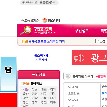
룸싸롱
,
텐프로
,
노래주점
,
카페
업소직거래
벼룩시장
충북제천 아우라 :
■룸알바
지역별
알바정보
충
닉 네 임
서울
부산
인천
경기
룸
모집업종
울산
경남
대구
경북
광주
전남
전북
대전
박
담 당 자
충남
충북
강원
제주
아우
상 호
세종