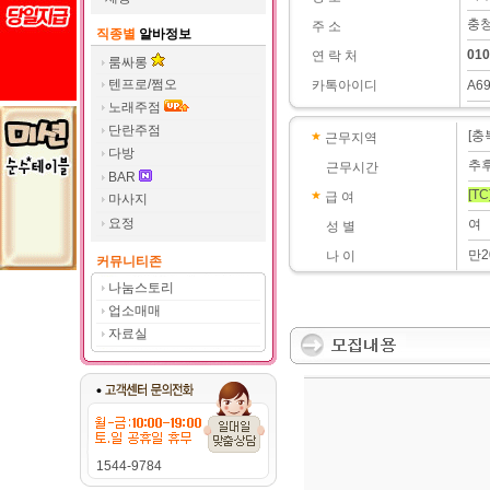
충청
주 소
직종별
알바정보
010
연 락 처
룸싸롱
텐프로/쩜오
카톡아이디
A6
노래주점
단란주점
[충
근무지역
다방
추
근무시간
BAR
[TC
급 여
마사지
요정
여
성 별
만2
나 이
커뮤니티존
나눔스토리
업소매매
자료실
1544-9784