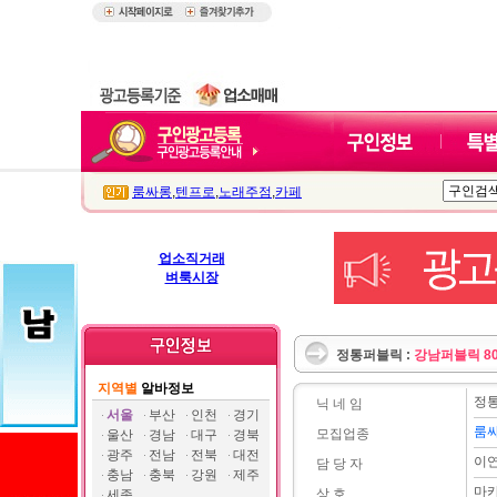
룸싸롱
,
텐프로
,
노래주점
,
카페
업소직거래
벼룩시장
정통퍼블릭 :
강남퍼블릭 80
지역별
알바정보
정
닉 네 임
서울
부산
인천
경기
룸
모집업종
울산
경남
대구
경북
광주
전남
전북
대전
이
담 당 자
충남
충북
강원
제주
마
상 호
세종