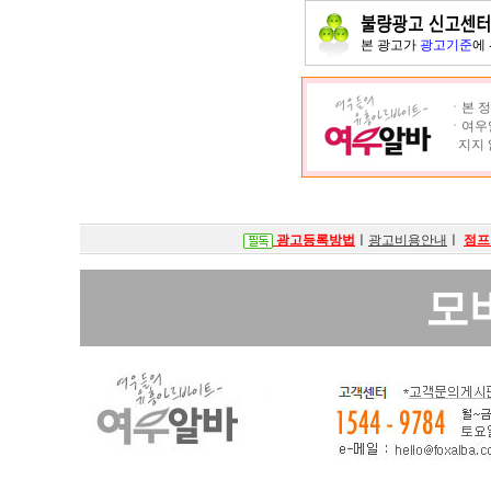
본 광고가
광고기준
에
ㆍ본 정
ㆍ여우알
지지 
광고등록방법
ㅣ
광고비용안내
ㅣ
점프
모