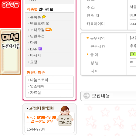
서울
주 소
직종별
알바정보
010
연 락 처
룸싸롱
텐프로/쩜오
카톡아이디
bua
노래주점
단란주점
[서
근무지역
다방
추
근무시간
BAR
[TC
급 여
마사지
요정
여
성 별
나 이
커뮤니티존
나눔스토리
업소매매
자료실
1544-9784