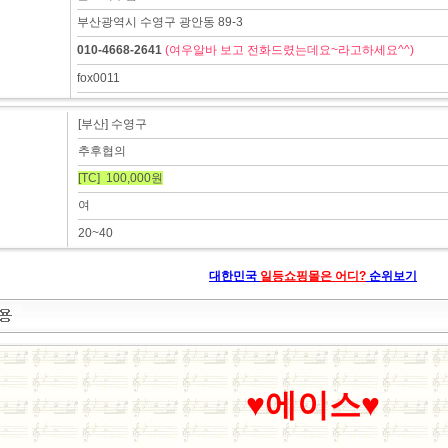
부산광역시 수영구 광안동 89-3
010-4668-2641
(여우알바 보고 전화드렸는데요~라고하세요^^)
fox0011
[부산] 수영구
추후협의
[TC] 100,000원
여
20~40
대한민국
일등쇼핑몰은 어디?
순위보기
♥에이스♥