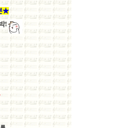
분
★
박!
무
표를