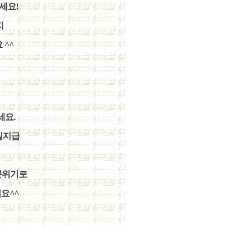
세요!
지
^^
세요.
당일지급
등
분위기로
요^^