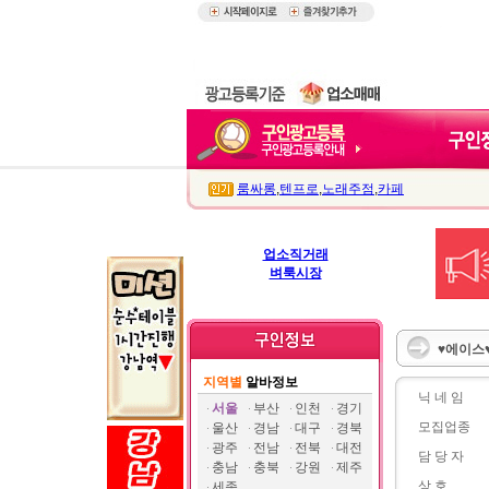
룸싸롱
,
텐프로
,
노래주점
,
카페
업소직거래
벼룩시장
♥에이스♥
지역별
알바정보
닉 네 임
서울
부산
인천
경기
모집업종
울산
경남
대구
경북
광주
전남
전북
대전
담 당 자
충남
충북
강원
제주
상 호
세종