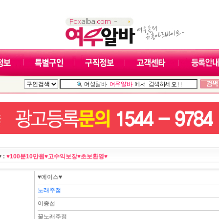
 :
♥100분10만원♥고수익보장♥초보환영♥
♥에이스♥
노래주점
이종섭
꿀노래주점