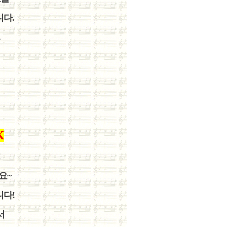
다.
.
K
!
요~
니다!
서