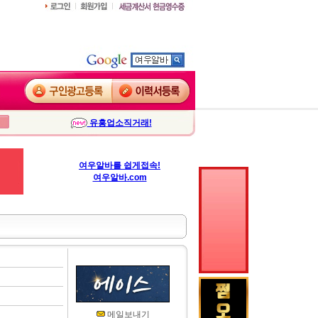
유흥업소직거래!
여우알바를 쉽게접속!
여우알바.com
메일보내기