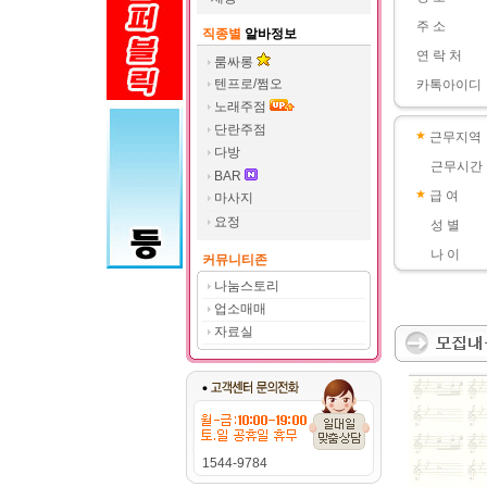
주 소
직종별
알바정보
연 락 처
룸싸롱
텐프로/쩜오
카톡아이디
노래주점
단란주점
근무지역
다방
근무시간
BAR
급 여
마사지
요정
성 별
나 이
커뮤니티존
나눔스토리
업소매매
자료실
1544-9784