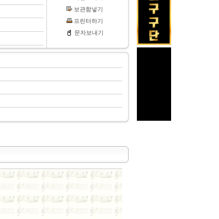
보관함넣기
프린터하기
문자보내기