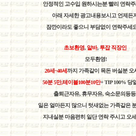
안정적인 고수입 원하시는분 빨리 연락주
아래 자세한 광고내용보시고 언제든
잠깐이라도 좋으니 부담없이 연락주세요 
초보환영
,
알바
,
투잡
직장인
모두환영!
20세~40세
까지 가족같이 목돈 버실분 오
50분 5만,테이블100분10만
+ TIP 100% 
출퇴근자유, 휴무자유, 숙소문의등
일은 얼마든지 많으니 텃새없는 가족같은 
지내실분 마음편히 일단 연락 주시고 오세