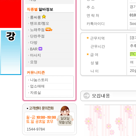
경기
주 소
직종별
알바정보
010
연 락 처
룸싸롱
텐프로/쩜오
카톡아이디
So
노래주점
단란주점
[경
근무지역
다방
추
근무시간
BAR
[TC
급 여
마사지
요정
여
성 별
20
나 이
커뮤니티존
나눔스토리
업소매매
자료실
1544-9784