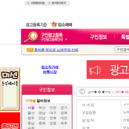
룸싸롱
,
텐프로
,
노래주점
,
카페
업소직거래
벼룩시장
┏━▶수◀━┓ :
┏━▶가
지역별
알바정보
┏
닉 네 임
서울
부산
인천
경기
노
모집업종
울산
경남
대구
경북
광주
전남
전북
대전
신
담 당 자
충남
충북
강원
제주
수
상 호
세종