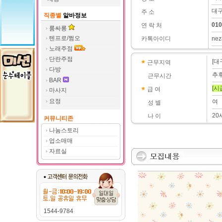
대구
주 소
직종별
알바정보
010
연 락 처
룸싸롱
텐프로/쩜오
카톡아이디
nez
노래주점
단란주점
[대
근무지역
다방
추
근무시간
BAR
[시
급 여
마사지
요정
여
성 별
20
나 이
커뮤니티존
나눔스토리
업소매매
자료실
1544-9784