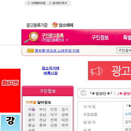
룸싸롱
,
텐프로
,
노래주점
,
카페
업소직거래
벼룩시장
┗▶팁방만◀┛ :
┏▶꿀방
지역별
알바정보
┗
닉 네 임
서울
부산
인천
경기
노
모집업종
울산
경남
대구
경북
광주
전남
전북
대전
김
담 당 자
충남
충북
강원
제주
제
상 호
세종