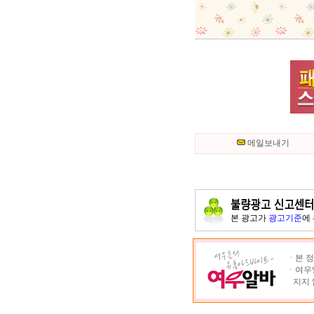
메일보내기
본 광고가
광고기준
에
ㆍ본 정
ㆍ여우알
지지 