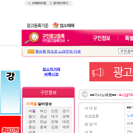
룸싸롱
,
텐프로
,
노래주점
,
카페
업소직거래
벼룩시장
■■가나노래짱■■ :
■시급7
지역별
알바정보
■■
닉 네 임
서울
부산
인천
경기
노
모집업종
울산
경남
대구
경북
광주
전남
전북
대전
이
담 당 자
충남
충북
강원
제주
가
상 호
세종