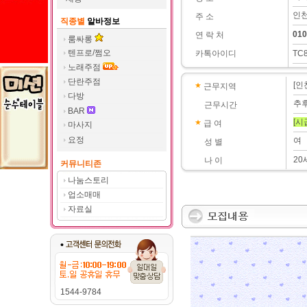
인천
주 소
직종별
알바정보
010
연 락 처
룸싸롱
텐프로/쩜오
카톡아이디
TC
노래주점
단란주점
[인
근무지역
다방
추
근무시간
BAR
[시
급 여
마사지
요정
여
성 별
20
나 이
커뮤니티존
나눔스토리
업소매매
자료실
1544-9784