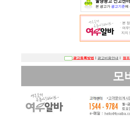
본 광고가
광고기준
에
ㆍ본 정
ㆍ여우알
지지 
광고등록방법
ㅣ
광고비용안내
ㅣ
점프
모