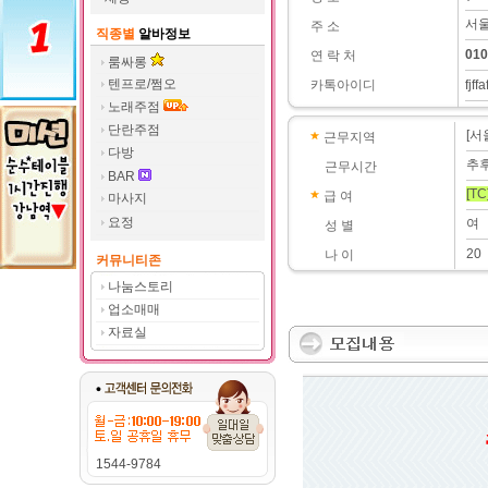
서울
주 소
직종별
알바정보
010
연 락 처
룸싸롱
텐프로/쩜오
카톡아이디
fjffa
노래주점
단란주점
[서
근무지역
다방
추
근무시간
BAR
[TC
급 여
마사지
요정
여
성 별
20
나 이
커뮤니티존
나눔스토리
업소매매
자료실
1544-9784