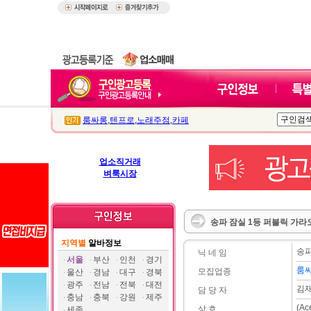
룸싸롱
,
텐프로
,
노래주점
,
카페
업소직거래
벼룩시장
송파 잠실 1등 퍼블릭 가라
지역별
알바정보
송파
닉 네 임
서울
부산
인천
경기
룸
모집업종
울산
경남
대구
경북
광주
전남
전북
대전
김
담 당 자
충남
충북
강원
제주
(A
상 호
세종