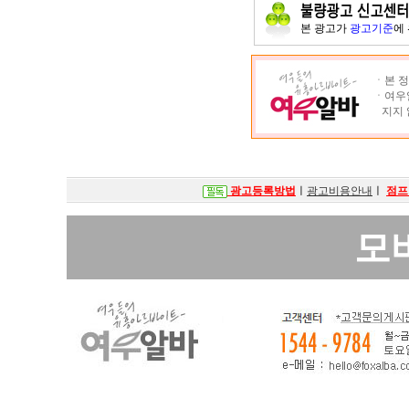
본 광고가
광고기준
에
ㆍ본 정
ㆍ여우알
지지 
광고등록방법
ㅣ
광고비용안내
ㅣ
점프
모