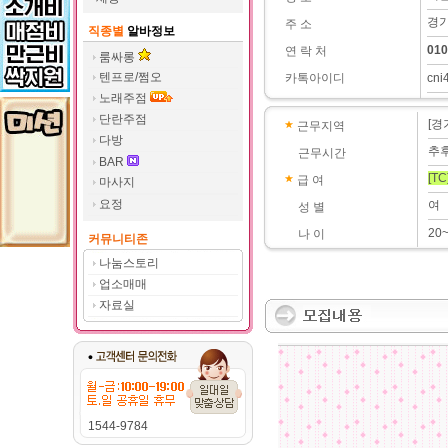
경기
주 소
직종별
알바정보
010
연 락 처
룸싸롱
텐프로/쩜오
카톡아이디
cni
노래주점
단란주점
[경
근무지역
다방
추
근무시간
BAR
[TC
급 여
마사지
요정
여
성 별
20
나 이
커뮤니티존
나눔스토리
업소매매
자료실
1544-9784