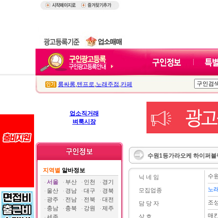
룸싸롱
,
텐프로
,
노래주점
,
카페
업소직거래
벼룩시장
수원1등가라오케 하이퍼블릭
지역별
알바정보
수
닉 네 임
서울
부산
인천
경기
노
모집업종
울산
경남
대구
경북
광주
전남
전북
대전
조
담 당 자
충남
충북
강원
제주
매
상 호
세종