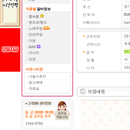
경기
주 소
직종별
알바정보
010
연 락 처
룸싸롱
텐프로/쩜오
카톡아이디
han
노래주점
단란주점
[경
근무지역
다방
추
근무시간
BAR
[TC
급 여
마사지
요정
여
성 별
20
나 이
커뮤니티존
나눔스토리
업소매매
자료실
1544-9784