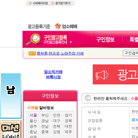
룸싸롱
,
텐프로
,
노래주점
,
카페
업소직거래
벼룩시장
한번만 클릭해주세요 :
☆출
지역별
알바정보
한
닉 네 임
서울
부산
인천
경기
룸
모집업종
울산
경남
대구
경북
광주
전남
전북
대전
이
담 당 자
충남
충북
강원
제주
킹
상 호
세종