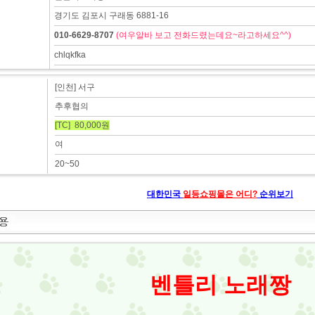
경기도 김포시 구래동 6881-16
010-6629-8707
(여우알바 보고 전화드렸는데요~라고하세요^^)
chlqkfka
[인천] 서구
추후협의
[TC] 80,000원
여
20~50
대한민국
일등쇼핑몰은 어디?
순위보기
벤틀리 노래짱