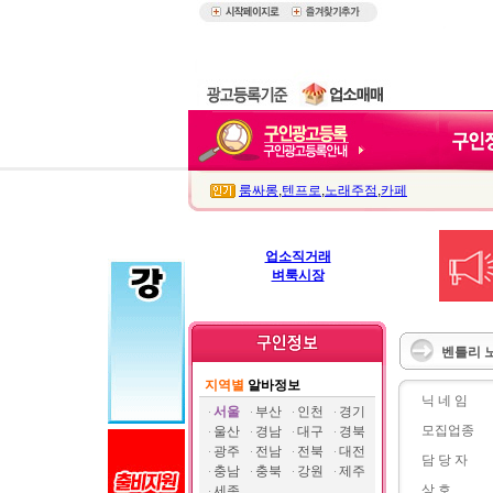
룸싸롱
,
텐프로
,
노래주점
,
카페
업소직거래
벼룩시장
벤틀리 
지역별
알바정보
닉 네 임
서울
부산
인천
경기
모집업종
울산
경남
대구
경북
광주
전남
전북
대전
담 당 자
충남
충북
강원
제주
상 호
세종