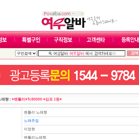
노래짱 :
♥벤틀리♥Tc80000 ♥김포 1등♥
벤틀리 노래짱
노래주점
이정현
벤틀리노래짱