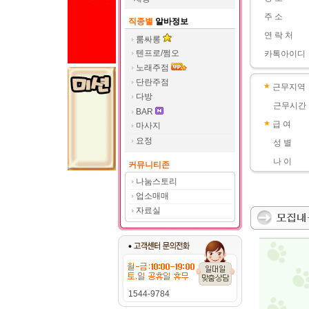
주 소
직종별
알바정보
연 락 처
룸싸롱
텐프로/쩜오
카톡아이디
노래주점
단란주점
근무지역
다방
근무시간
BAR
급 여
마사지
요정
성 별
나 이
커뮤니티존
나눔스토리
업소매매
자료실
1544-9784