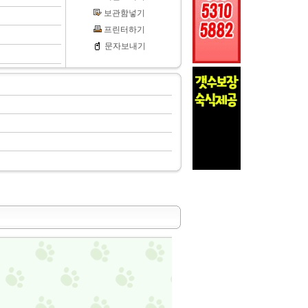
보관함넣기
프린터하기
문자보내기