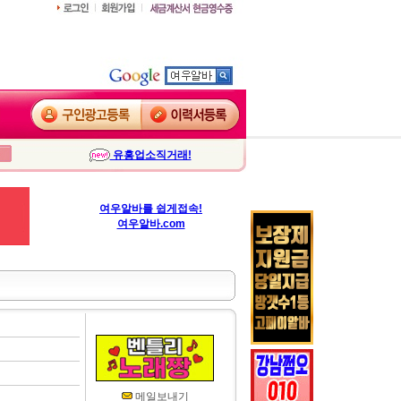
유흥업소직거래!
여우알바를 쉽게접속!
여우알바.com
메일보내기