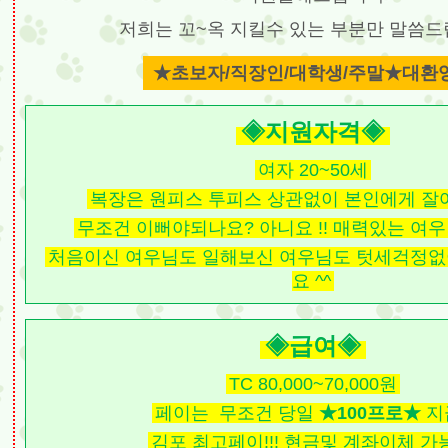
저희는 꼬~옥 지킬수 있는 부분만 말씀드
★초보자/직장인/대학생/주말★대환
◈지원자격◈
여자 20~50세
복장은 원피스 투피스 상관없이 본인에게 잘
무조건 이뻐야되나요? 아니요 !! 매력있는 여
처음이신 여우님도 일해보신 여우님도 텃세걱정없
요 ^^
◈급여◈
TC 80,000~70,000원
페이는 무조건 당일
★100프로★
지급
김포 최고페이!!! 현금및 계좌이체 가능 