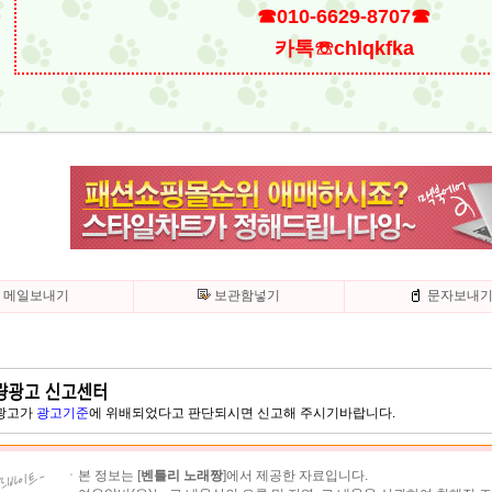
☎010-6629-8707☎
카톡☏chlqkfka
메일보내기
보관함넣기
문자보내
 광고가
광고기준
에 위배되었다고 판단되시면 신고해 주시기바랍니다.
ㆍ본 정보는 [
벤틀리 노래짱
]에서 제공한 자료입니다.