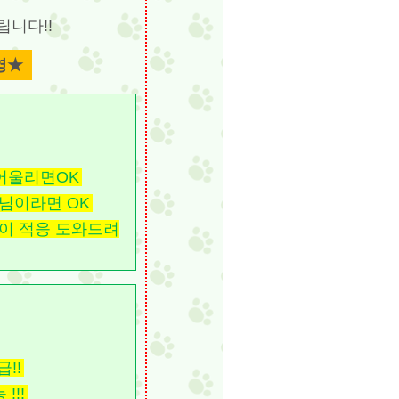
립니다!!
영★
어울리면OK
우님이라면 OK
이 적응 도와드려
!!
!!!