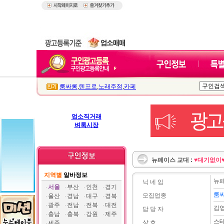
룸싸롱
,
텐프로
,
노래주점
,
카페
업소직거래
벼룩시장
뉴페이스 교대 :
♥대기없이
지역별
알바정보
뉴
닉 네 임
서울
부산
인천
경기
룸
모집업종
울산
경남
대구
경북
광주
전남
전북
대전
김
담 당 자
충남
충북
강원
제주
스
상 호
세종