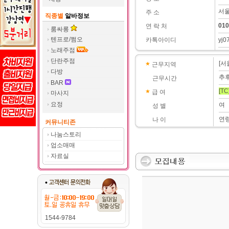
서울
주 소
직종별
알바정보
010
연 락 처
룸싸롱
텐프로/쩜오
카톡아이디
yj0
노래주점
단란주점
[서
근무지역
다방
추
근무시간
BAR
[TC
급 여
마사지
요정
여
성 별
연
나 이
커뮤니티존
나눔스토리
업소매매
자료실
1544-9784