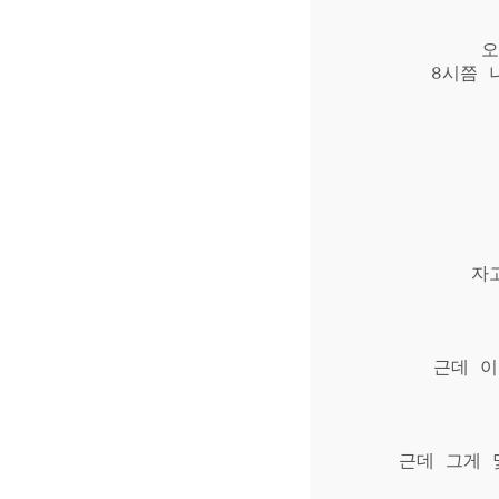
오
8시쯤 
자
근데 이
근데 그게 