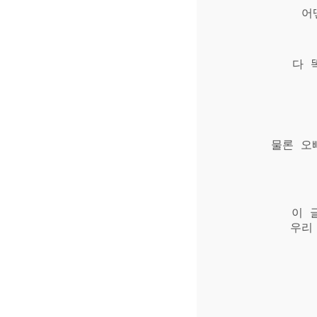
어
다 
물론 오
이 
우리