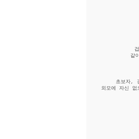
겁
같
초보자, 
외모에 자신 없