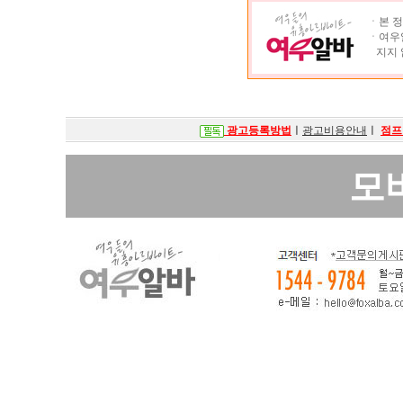
ㆍ본 정
ㆍ여우알
지지 
광고등록방법
ㅣ
광고비용안내
ㅣ
점프
모