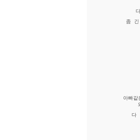
좀 긴
아빠같
다