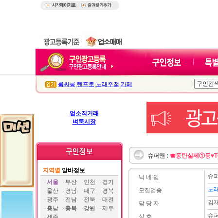
룸싸롱
,
텐프로
,
노래주점
,
카페
업소직거래
벼룩시장
슈퍼맨 :
☎동탄실제①등♥T
지역별
알바정보
슈
닉 네 임
서울
부산
인천
경기
노
모집업종
울산
경남
대구
경북
광주
전남
전북
대전
김
담 당 자
충남
충북
강원
제주
슈
상 호
세종