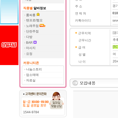
경기
주 소
직종별
알바정보
010
연 락 처
룸싸롱
텐프로/쩜오
카톡아이디
sev
노래주점
단란주점
[경
근무지역
다방
추
근무시간
BAR
[TC
급 여
마사지
요정
여
성 별
20
나 이
커뮤니티존
나눔스토리
업소매매
자료실
1544-9784