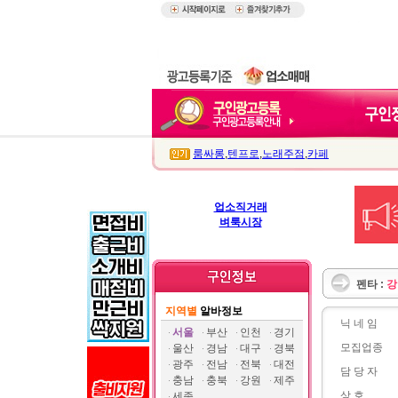
룸싸롱
,
텐프로
,
노래주점
,
카페
업소직거래
벼룩시장
펜타 :
강
지역별
알바정보
닉 네 임
서울
부산
인천
경기
모집업종
울산
경남
대구
경북
광주
전남
전북
대전
담 당 자
충남
충북
강원
제주
상 호
세종