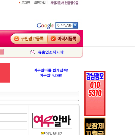
유흥업소직거래!
여우알바를 쉽게접속!
여우알바.com
메일보내기