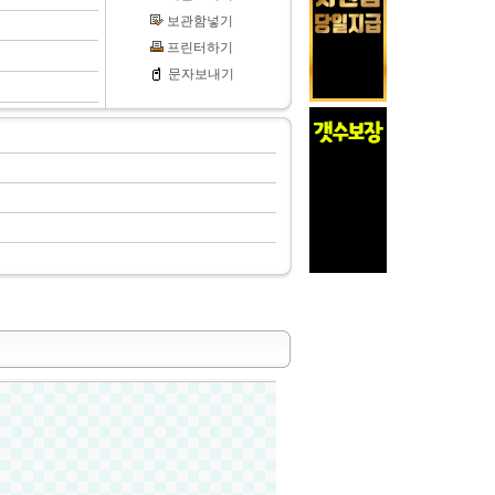
보관함넣기
프린터하기
문자보내기