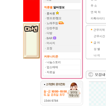
주 소
직종별
알바정보
연 락 처
룸싸롱
텐프로/쩜오
카톡아이디
노래주점
단란주점
근무지역
다방
근무시간
BAR
급 여
마사지
요정
성 별
나 이
커뮤니티존
나눔스토리
업소매매
자료실
1544-9784