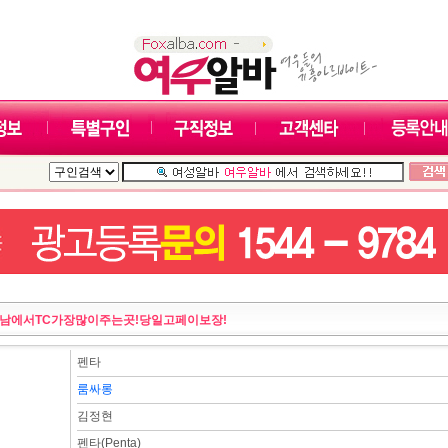
남에서TC가장많이주는곳!당일고페이보장!
펜타
룸싸롱
김정현
펜타(Penta)