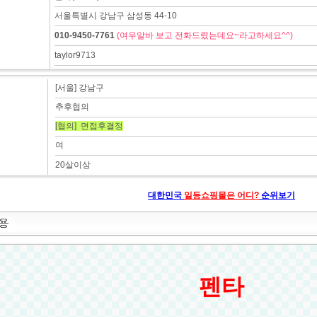
서울특별시 강남구 삼성동 44-10
010-9450-7761
(여우알바 보고 전화드렸는데요~라고하세요^^)
taylor9713
[서울] 강남구
추후협의
[협의] 면접후결정
여
20살이상
대한민국
일등쇼핑몰은 어디?
순위보기
펜타