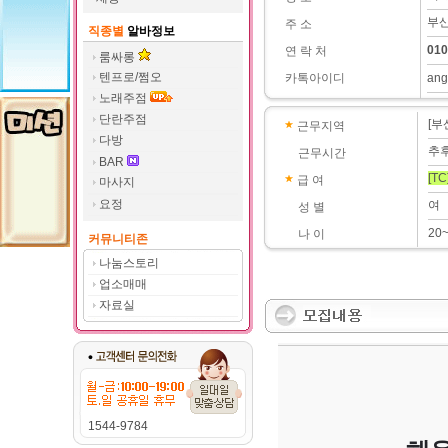
부산
주 소
직종별
알바정보
010
연 락 처
룸싸롱
텐프로/쩜오
카톡아이디
ang
노래주점
단란주점
[부
근무지역
다방
추
근무시간
BAR
[TC
급 여
마사지
요정
여
성 별
20
나 이
커뮤니티존
나눔스토리
업소매매
자료실
1544-9784