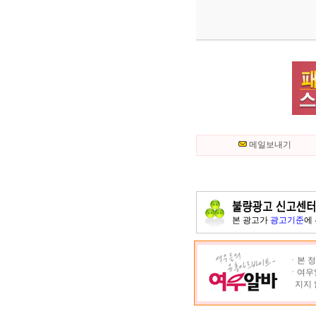
메일보내기
본 광고가
광고기준
에
ㆍ본 정
ㆍ여우알
지지 