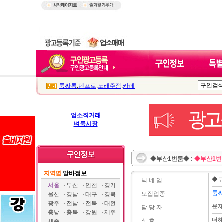
룸싸롱
,
텐프로
,
노래주점
,
카페
업소직거래
벼룩시장
◆부산1번룸◆ :
◆부산1
지역별
알바정보
◆
닉 네 임
서울
부산
인천
경기
룸
모집업종
울산
경남
대구
경북
광주
전남
전북
대전
윤
담 당 자
충남
충북
강원
제주
더
상 호
세종