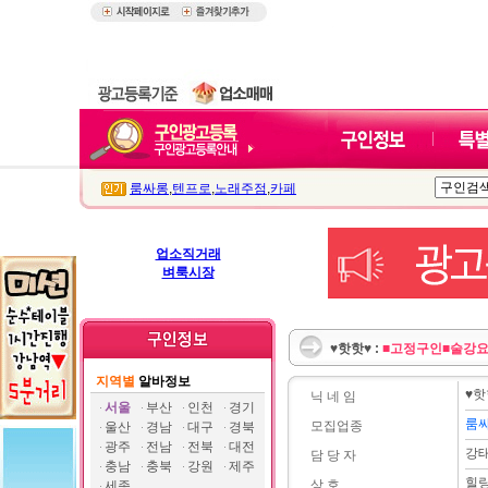
룸싸롱
,
텐프로
,
노래주점
,
카페
업소직거래
벼룩시장
♥핫핫♥ :
■고정구인■술강요
지역별
알바정보
♥핫
닉 네 임
서울
부산
인천
경기
룸
모집업종
울산
경남
대구
경북
광주
전남
전북
대전
강
담 당 자
충남
충북
강원
제주
힐
상 호
세종