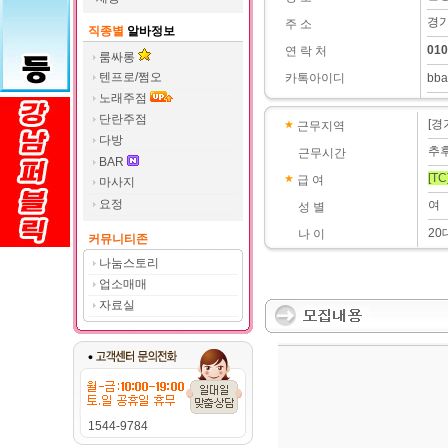
경기
주 소
직종별
알바정보
010
연 락 처
룸싸롱
텐프로/쩜오
카톡아이디
bba
노래주점
단란주점
[경
근무지역
다방
추
근무시간
BAR
[TC
급 여
마사지
요정
여
성 별
20
나 이
커뮤니티존
나눔스토리
업소매매
자료실
1544-9784