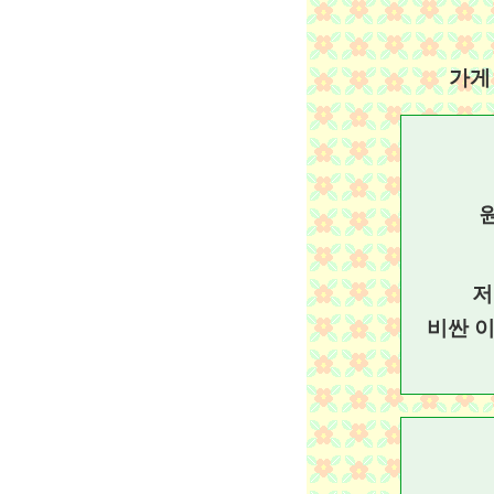
가게
저
비싼 