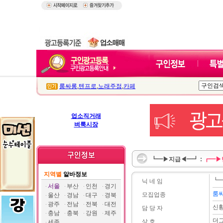
룸싸롱
,
텐프로
,
노래주점
,
카페
업소직거래
벼룩시장
┗━▶지급◀━┛ :
┏━▶
지역별
알바정보
┗
닉 네 임
서울
부산
인천
경기
룸
모집업종
울산
경남
대구
경북
광주
전남
전북
대전
신
담 당 자
충남
충북
강원
제주
더
상 호
세종