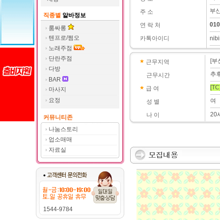
부산
주 소
직종별
알바정보
010
연 락 처
룸싸롱
텐프로/쩜오
카톡아이디
nibi
노래주점
단란주점
[부
근무지역
다방
추
근무시간
BAR
[TC
급 여
마사지
요정
여
성 별
20
나 이
커뮤니티존
나눔스토리
업소매매
자료실
1544-9784