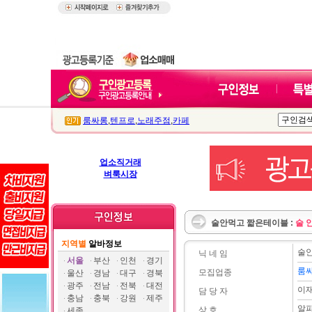
룸싸롱
,
텐프로
,
노래주점
,
카페
업소직거래
벼룩시장
술안먹고 짧은테이블 :
술 
지역별
알바정보
술
닉 네 임
서울
부산
인천
경기
룸
모집업종
울산
경남
대구
경북
광주
전남
전북
대전
이
담 당 자
충남
충북
강원
제주
알
상 호
세종