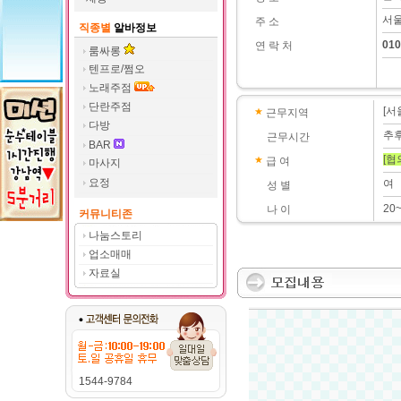
서울
주 소
직종별
알바정보
010
연 락 처
룸싸롱
텐프로/쩜오
노래주점
단란주점
[서
근무지역
다방
추
근무시간
BAR
[협
급 여
마사지
요정
여
성 별
20
나 이
커뮤니티존
나눔스토리
업소매매
자료실
1544-9784