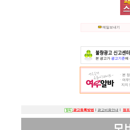
메일보내기
본 광고가
광고기준
에
ㆍ본 정
ㆍ여우알
지지 
광고등록방법
ㅣ
광고비용안내
ㅣ
점프
모