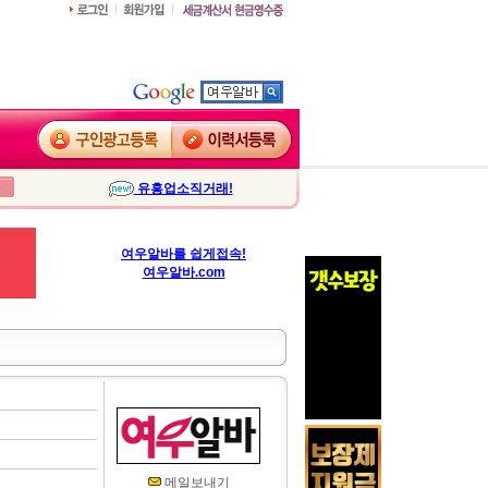
유흥업소직거래!
여우알바를 쉽게접속!
여우알바.com
메일보내기