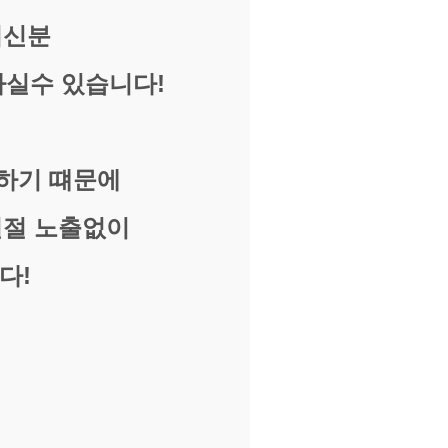
치신분
하실수 있습니다!
 하기 떄문에
일절 노출없이
다!