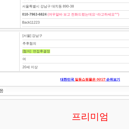
서울특별시 강남구 대치동 890-38
010-7963-6824
(여우알바 보고 전화드렸는데요~라고하세요^^)
Back11223
[서울] 강남구
추후협의
[협의] 면접후결정
여
20세 이상
대한민국
일등쇼핑몰은 어디?
순위보기
프리미엄