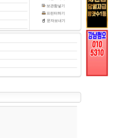
보관함넣기
프린터하기
문자보내기