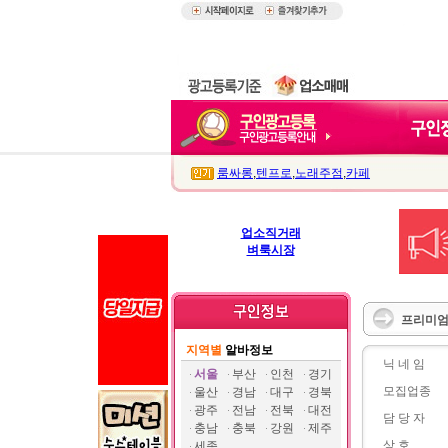
룸싸롱
,
텐프로
,
노래주점
,
카페
업소직거래
벼룩시장
프리미엄
지역별
알바정보
닉 네 임
서울
부산
인천
경기
모집업종
울산
경남
대구
경북
광주
전남
전북
대전
담 당 자
충남
충북
강원
제주
상 호
세종