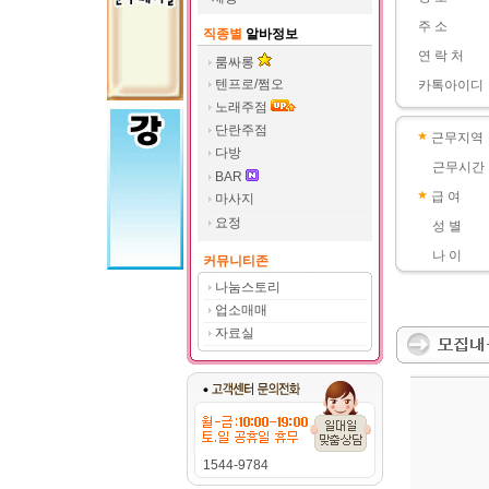
주 소
직종별
알바정보
연 락 처
룸싸롱
텐프로/쩜오
카톡아이디
노래주점
단란주점
근무지역
다방
근무시간
BAR
급 여
마사지
요정
성 별
나 이
커뮤니티존
나눔스토리
업소매매
자료실
1544-9784