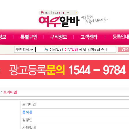
 :
프리미엄
프리미엄
룸싸롱
김광민
사라있네