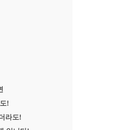
면
도!
더라도!