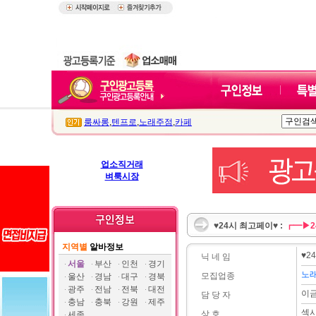
룸싸롱
,
텐프로
,
노래주점
,
카페
업소직거래
벼룩시장
♥24시 최고페이♥ :
┏━▶2
지역별
알바정보
♥2
닉 네 임
서울
부산
인천
경기
노
모집업종
울산
경남
대구
경북
광주
전남
전북
대전
이
담 당 자
충남
충북
강원
제주
섹
상 호
세종