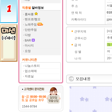
서울
주 소
직종별
알바정보
010
연 락 처
룸싸롱
텐프로/쩜오
카톡아이디
jjjkk
노래주점
단란주점
[서
근무지역
다방
추
근무시간
BAR
[협
급 여
마사지
요정
여
성 별
20
나 이
커뮤니티존
나눔스토리
업소매매
자료실
1544-9784