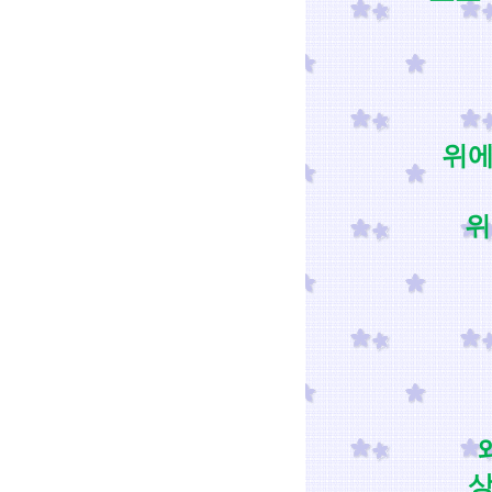
위에
위
상