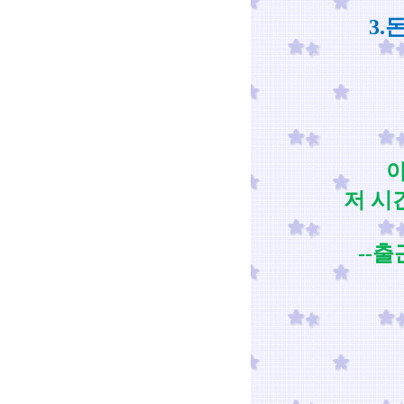
3.
아
저 시
--