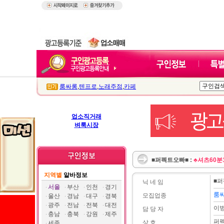
룸싸롱
,
텐프로
,
노래주점
,
카페
업소직거래
벼룩시장
■퍼펙트오빠■ :
♣셔츠60분
지역별
알바정보
■
닉 네 임
서울
부산
인천
경기
룸
모집업종
울산
경남
대구
경북
광주
전남
전북
대전
이
담 당 자
충남
충북
강원
제주
퍼
상 호
세종