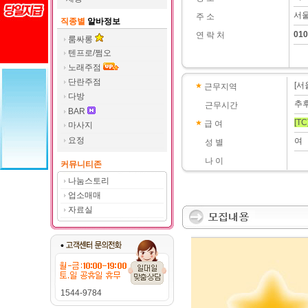
서울
주 소
직종별
알바정보
010
연 락 처
룸싸롱
텐프로/쩜오
노래주점
단란주점
[서
근무지역
다방
추
근무시간
BAR
[TC
급 여
마사지
요정
여
성 별
나 이
커뮤니티존
나눔스토리
업소매매
자료실
1544-9784