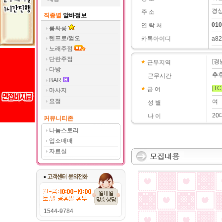
경상
주 소
직종별
알바정보
010
연 락 처
룸싸롱
텐프로/쩜오
카톡아이디
a82
노래주점
단란주점
[경
근무지역
다방
추
근무시간
BAR
[TC
급 여
마사지
요정
여
성 별
20
나 이
커뮤니티존
나눔스토리
업소매매
자료실
1544-9784