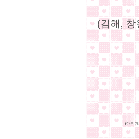
(김해, 창
(다른 가