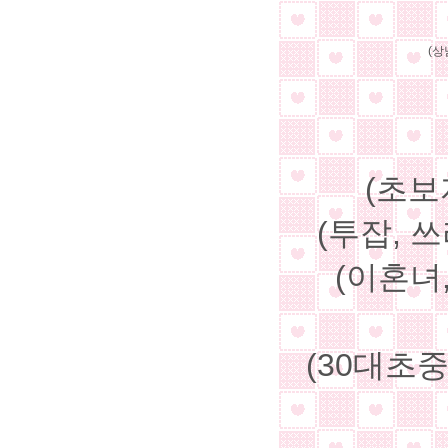
(상
(초보
(투잡, 
(이혼녀
(30대초중