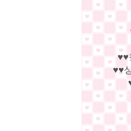
♥♥
♥♥