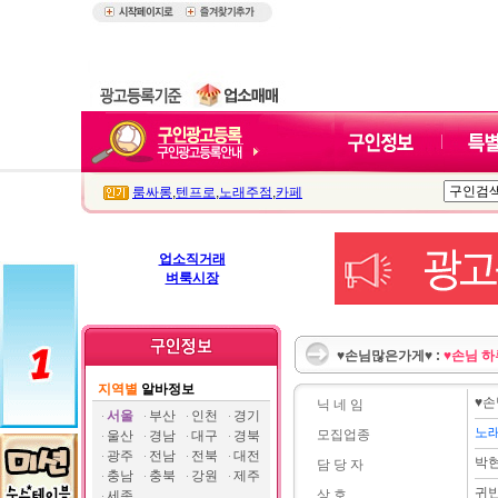
룸싸롱
,
텐프로
,
노래주점
,
카페
업소직거래
벼룩시장
♥손님많은가게♥ :
♥손님 하
지역별
알바정보
♥
닉 네 임
서울
부산
인천
경기
노
모집업종
울산
경남
대구
경북
광주
전남
전북
대전
박
담 당 자
충남
충북
강원
제주
귀
상 호
세종