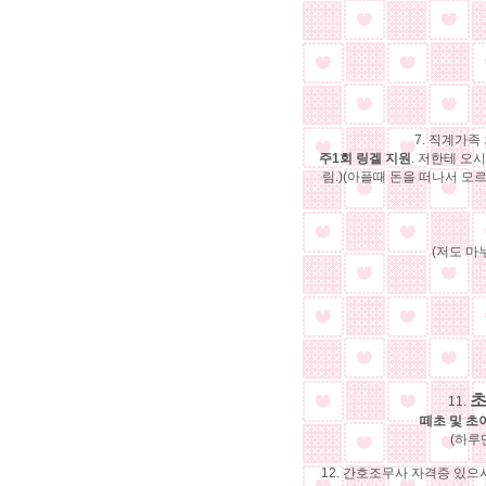
7. 직계가족 
주1회 링겔 지원
. 저한테 오
림.)(아플때 돈을 떠나서 
(저도 마
초
11.
떼초 및 초
(하루
12. 간호조무사 자격증 있