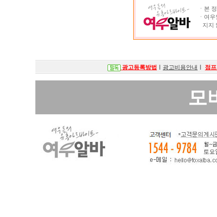
ㆍ본 정
ㆍ여우알
지지 
광고등록방법
ㅣ
광고비용안내
ㅣ
점프
모