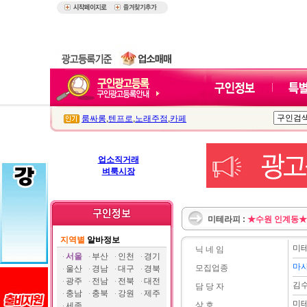
룸싸롱
,
텐프로
,
노래주점
,
카페
업소직거래
벼룩시장
미테라피 :
★수원 인계동
지역별
알바정보
미
닉 네 임
서울
부산
인천
경기
마
모집업종
울산
경남
대구
경북
광주
전남
전북
대전
김
담 당 자
충남
충북
강원
제주
미
상 호
세종