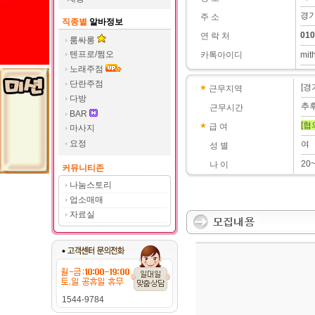
경기
주 소
직종별
알바정보
010
연 락 처
룸싸롱
텐프로/쩜오
카톡아이디
mit
노래주점
단란주점
[경
근무지역
다방
추
근무시간
BAR
[협
급 여
마사지
요정
여
성 별
20
나 이
커뮤니티존
나눔스토리
업소매매
자료실
1544-9784