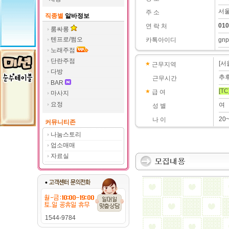
서울
주 소
직종별
알바정보
010
연 락 처
룸싸롱
텐프로/쩜오
카톡아이디
gnp
노래주점
단란주점
[서
근무지역
다방
추
근무시간
BAR
[TC
급 여
마사지
요정
여
성 별
20
나 이
커뮤니티존
나눔스토리
업소매매
자료실
1544-9784