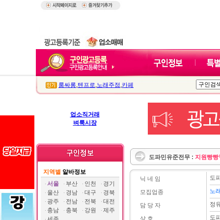
룸싸롱
,
텐프로
,
노래주점
,
카페
업소직거래
벼룩시장
도파민유준전무 :
지원빵빵♡
지역별
알바정보
도
닉 네 임
서울
부산
인천
경기
노
모집업종
울산
경남
대구
경북
광주
전남
전북
대전
정
담 당 자
충남
충북
강원
제주
도
상 호
세종