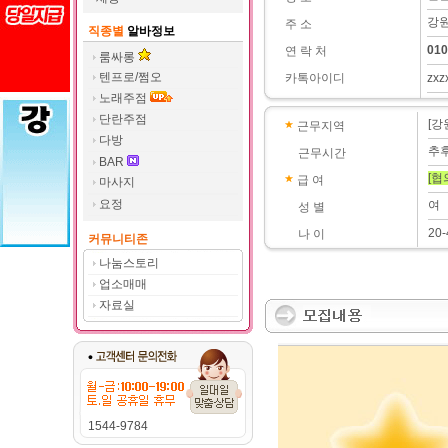
강원
주 소
직종별
알바정보
010
연 락 처
룸싸롱
텐프로/쩜오
카톡아이디
zxz
노래주점
단란주점
[강
근무지역
다방
추
근무시간
BAR
[협
급 여
마사지
요정
여
성 별
20-
나 이
커뮤니티존
나눔스토리
업소매매
자료실
1544-9784