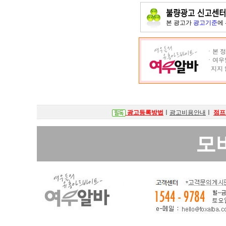
본 광고가
광고기준
에
ㆍ본 정
ㆍ여우알
지지 
광고등록방법
ㅣ
광고비용안내
ㅣ
점프
모