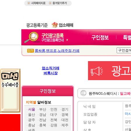
룸싸롱
,
텐프로
,
노래주점
,
카페
업소직거래
벼룩시장
원주NO1스웨디시 :
일고페
지역별
알바정보
원
닉 네 임
서울
부산
인천
경기
마
모집업종
울산
경남
대구
경북
광주
전남
전북
대전
강
담 당 자
충남
충북
강원
제주
선
상 호
세종