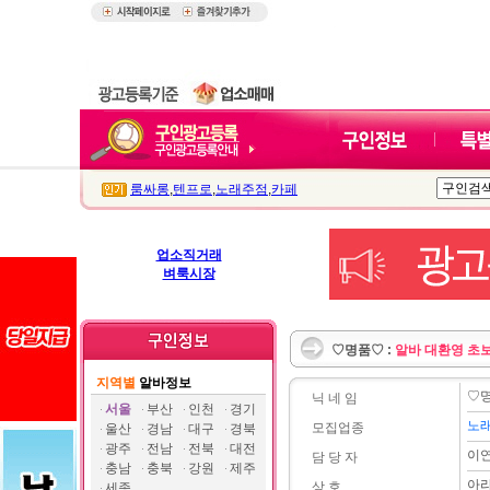
룸싸롱
,
텐프로
,
노래주점
,
카페
업소직거래
벼룩시장
♡명품♡ :
알바 대환영 초
지역별
알바정보
♡
닉 네 임
서울
부산
인천
경기
노
모집업종
울산
경남
대구
경북
광주
전남
전북
대전
이
담 당 자
충남
충북
강원
제주
아
상 호
세종