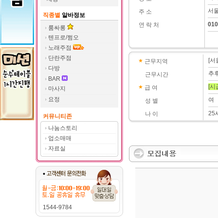
서울
주 소
직종별
알바정보
010
연 락 처
룸싸롱
텐프로/쩜오
노래주점
단란주점
[서
근무지역
다방
추
근무시간
BAR
[시
급 여
마사지
요정
여
성 별
25
나 이
커뮤니티존
나눔스토리
업소매매
자료실
1544-9784