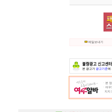
메일보내기
본 광고가
광고기준
에
ㆍ본 정
ㆍ여우알
지지 