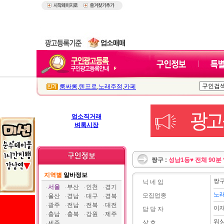
룸싸롱
,
텐프로
,
노래주점
,
카페
업소직거래
벼룩시장
짱구 :
성남1등♥ 전체 90분
지역별
알바정보
짱
닉 네 임
서울
부산
인천
경기
노
모집업종
울산
경남
대구
경북
광주
전남
전북
대전
이
담 당 자
충남
충북
강원
제주
워
상 호
세종