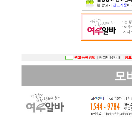
본 광고가
광고기준
에
ㆍ본 정
ㆍ여우알
지지 
광고등록방법
ㅣ
광고비용안내
ㅣ
점프
모