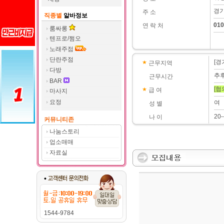
경기
주 소
직종별
알바정보
010
연 락 처
룸싸롱
텐프로/쩜오
노래주점
단란주점
[경
근무지역
다방
추
근무시간
BAR
[협
급 여
마사지
요정
여
성 별
20-
나 이
커뮤니티존
나눔스토리
업소매매
자료실
1544-9784