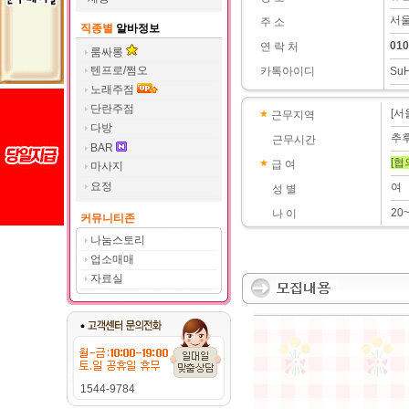
서울
주 소
직종별
알바정보
010
연 락 처
룸싸롱
텐프로/쩜오
카톡아이디
SuH
노래주점
단란주점
[서
근무지역
다방
추
근무시간
BAR
[협
급 여
마사지
요정
여
성 별
20
나 이
커뮤니티존
나눔스토리
업소매매
자료실
1544-9784