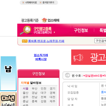
룸싸롱
,
텐프로
,
노래주점
,
카페
업소직거래
벼룩시장
윈 수호 :
♥잠실윈win1등
지역별
알바정보
윈 
닉 네 임
서울
부산
인천
경기
룸
모집업종
울산
경남
대구
경북
광주
전남
전북
대전
황
담 당 자
충남
충북
강원
제주
뉴
상 호
세종