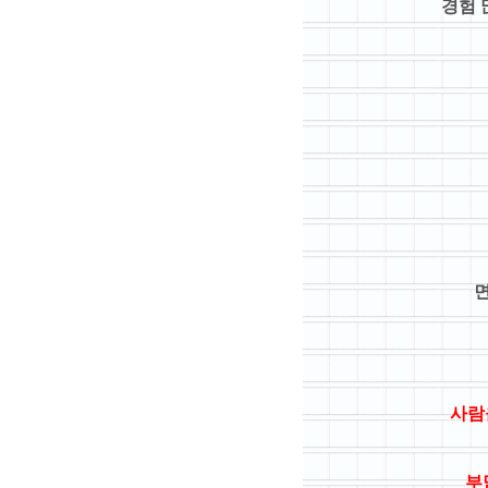
경험 
면
사람
부