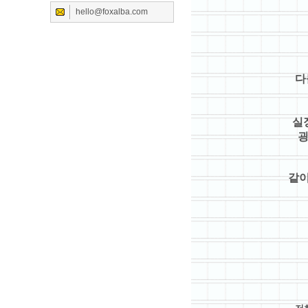
hello@foxalba.com
다들
실장
굉장
같이