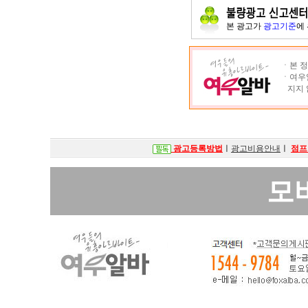
본 광고가
광고기준
에
ㆍ본 정
ㆍ여우알
지지 
광고등록방법
ㅣ
광고비용안내
ㅣ
점프
모