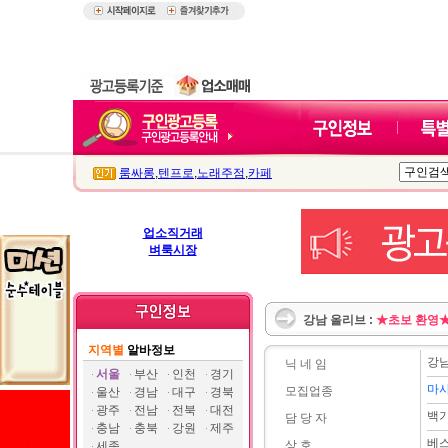
룸싸롱
,
텐프로
,
노래주점
,
카페
업소직거래
벼룩시장
강남 올리브 :
★초보 환영★
지역별
알바정보
강남
닉 네 임
서울
부산
인천
경기
마
모집업종
울산
경남
대구
경북
광주
전남
전북
대전
백
담 당 자
충남
충북
강원
제주
베
상 호
세종