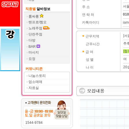
서울
주 소
직종별
알바정보
010
연 락 처
룸싸롱
텐프로/쩜오
카톡아이디
iam
노래주점
단란주점
[서
근무지역
다방
추
근무시간
BAR
[협
급 여
마사지
요정
여
성 별
20
나 이
커뮤니티존
나눔스토리
업소매매
자료실
1544-9784