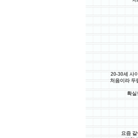
저
20-30세 
처음이라 두렵
확실
요즘 같