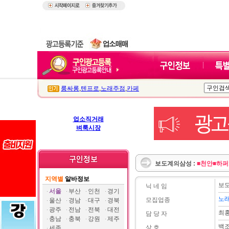
룸싸롱
,
텐프로
,
노래주점
,
카페
업소직거래
벼룩시장
보도계의삼성 :
■천안■하퍼
지역별
알바정보
보
닉 네 임
서울
부산
인천
경기
노
모집업종
울산
경남
대구
경북
광주
전남
전북
대전
최
담 당 자
충남
충북
강원
제주
백
상 호
세종