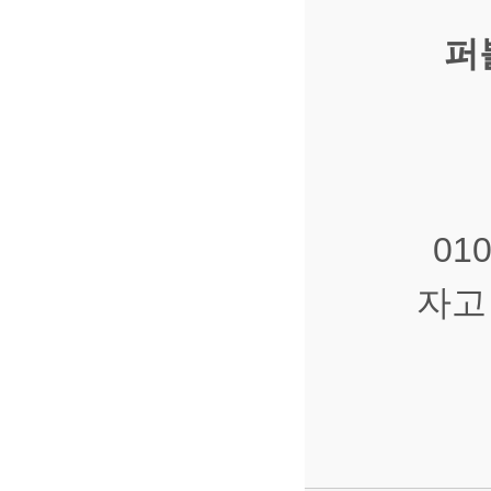
퍼
01
자고