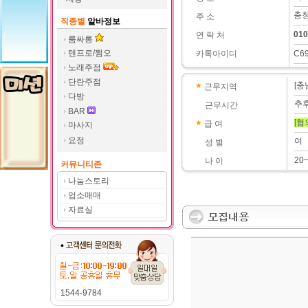
충청
주 소
직종별
알바정보
010
연 락 처
룸싸롱
텐프로/쩜오
카톡아이디
C6
노래주점
단란주점
[충
근무지역
다방
추
근무시간
BAR
[협
급 여
마사지
요정
여
성 별
20
나 이
커뮤니티존
나눔스토리
업소매매
자료실
1544-9784