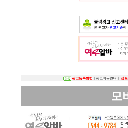
본 광고가
광고기준
에
ㆍ본 정
ㆍ여우알
지지 
광고등록방법
ㅣ
광고비용안내
ㅣ
점프
모