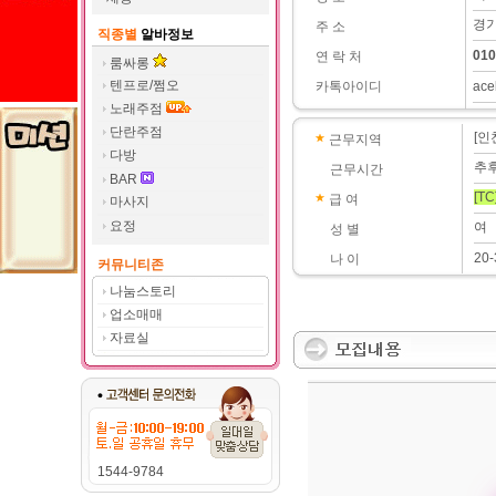
경기
주 소
직종별
알바정보
010
연 락 처
룸싸롱
텐프로/쩜오
카톡아이디
ace
노래주점
단란주점
[인
근무지역
다방
추
근무시간
BAR
[TC
급 여
마사지
요정
여
성 별
20-
나 이
커뮤니티존
나눔스토리
업소매매
자료실
1544-9784