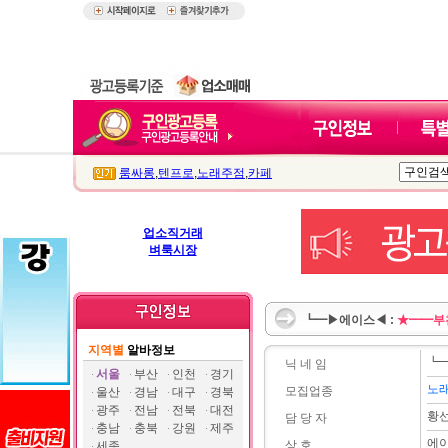
룸싸롱
,
텐프로
,
노래주점
,
카페
업소직거래
벼룩시장
┗━▶에이스◀ :
★━━부
지역별
알바정보
┗
닉 네 임
서울
부산
인천
경기
노
모집업종
울산
경남
대구
경북
광주
전남
전북
대전
황
담 당 자
충남
충북
강원
제주
에
상 호
세종