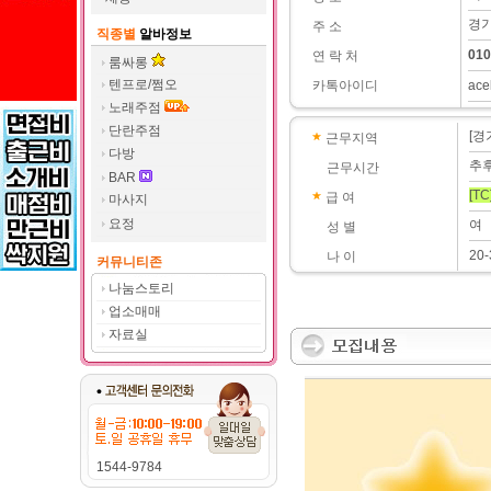
경기
주 소
직종별
알바정보
010
연 락 처
룸싸롱
텐프로/쩜오
카톡아이디
ace
노래주점
단란주점
[경
근무지역
다방
추
근무시간
BAR
[TC
급 여
마사지
요정
여
성 별
20-
나 이
커뮤니티존
나눔스토리
업소매매
자료실
1544-9784