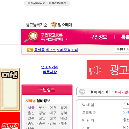
룸싸롱
,
텐프로
,
노래주점
,
카페
업소직거래
벼룩시장
┖▶에이스◀┚ :
▶대기없
지역별
알바정보
┖
닉 네 임
서울
부산
인천
경기
노
모집업종
울산
경남
대구
경북
광주
전남
전북
대전
황
담 당 자
충남
충북
강원
제주
에
상 호
세종