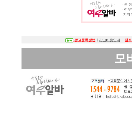
ㆍ본 정
ㆍ여우알
지지 
광고등록방법
ㅣ
광고비용안내
ㅣ
점프
모