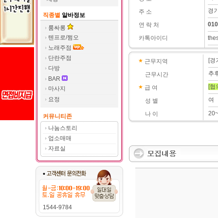
경기
주 소
직종별
알바정보
010
연 락 처
룸싸롱
텐프로/쩜오
카톡아이디
the
노래주점
단란주점
[경
근무지역
다방
추
근무시간
BAR
[협
급 여
마사지
요정
여
성 별
20
나 이
커뮤니티존
나눔스토리
업소매매
자료실
1544-9784