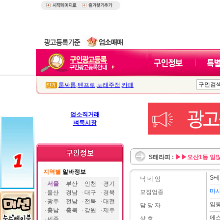
룸싸롱
,
텐프로
,
노래주점
,
카페
업소직거래
벼룩시장
S테라피 :
▶▶오산1등 일많
지역별
알바정보
S
닉 네 임
서울
부산
인천
경기
마
모집업종
울산
경남
대구
경북
광주
전남
전북
대전
임
담 당 자
충남
충북
강원
제주
에
상 호
세종