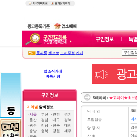
룸싸롱
,
텐프로
,
노래주점
,
카페
업소직거래
벼룩시장
S테라피 :
★고페이★초보
지역별
알바정보
S
닉 네 임
서울
부산
인천
경기
마
모집업종
울산
경남
대구
경북
광주
전남
전북
대전
임
담 당 자
충남
충북
강원
제주
에
상 호
세종