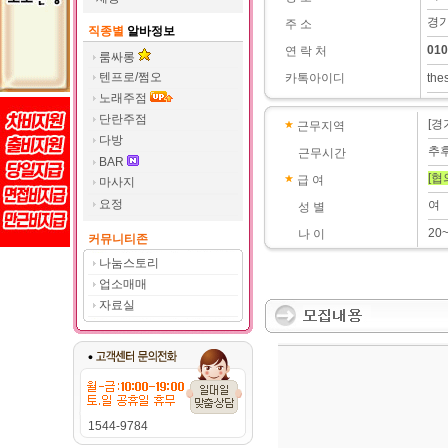
경기
주 소
직종별
알바정보
010
연 락 처
룸싸롱
텐프로/쩜오
카톡아이디
the
노래주점
단란주점
[경
근무지역
다방
추
근무시간
BAR
[협
급 여
마사지
요정
여
성 별
20
나 이
커뮤니티존
나눔스토리
업소매매
자료실
1544-9784