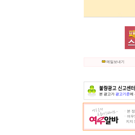
메일보내기
본 광고가
광고기준
에
ㆍ본 정
ㆍ여우알
지지 