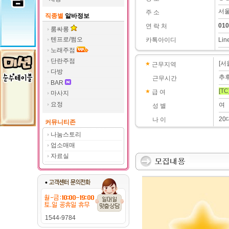
서울
주 소
직종별
알바정보
010
연 락 처
룸싸롱
텐프로/쩜오
카톡아이디
Lin
노래주점
단란주점
[서
근무지역
다방
추
근무시간
BAR
[TC
급 여
마사지
요정
여
성 별
20
나 이
커뮤니티존
나눔스토리
업소매매
자료실
1544-9784