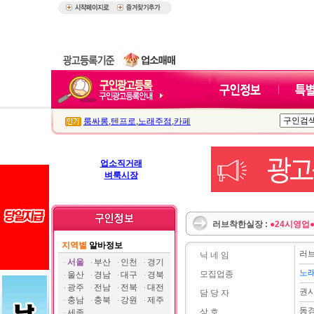
룸싸롱
,
텐프로
,
노래주점
,
카페
업소직거래
벼룩시장
러브착한실장 :
●24시영업
지역별
알바정보
러
닉 네 임
서울
부산
인천
경기
노
모집업종
울산
경남
대구
경북
광주
전남
전북
대전
권
담 당 자
충남
충북
강원
제주
동
상 호
세종