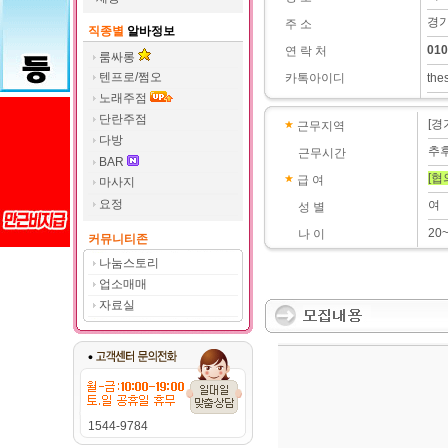
경기
주 소
직종별
알바정보
010
연 락 처
룸싸롱
텐프로/쩜오
카톡아이디
the
노래주점
단란주점
[경
근무지역
다방
추
근무시간
BAR
[협
급 여
마사지
요정
여
성 별
20
나 이
커뮤니티존
나눔스토리
업소매매
자료실
1544-9784