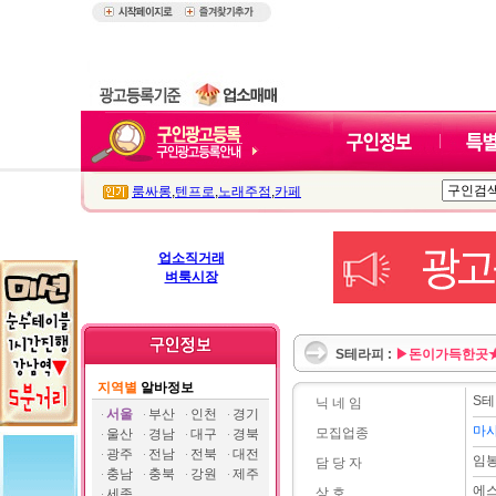
룸싸롱
,
텐프로
,
노래주점
,
카페
업소직거래
벼룩시장
S테라피 :
▶돈이가득한곳
지역별
알바정보
S
닉 네 임
서울
부산
인천
경기
마
모집업종
울산
경남
대구
경북
광주
전남
전북
대전
임
담 당 자
충남
충북
강원
제주
에
상 호
세종