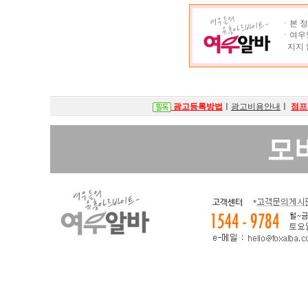
ㆍ본 정
ㆍ여우알
지지 
광고등록방법
ㅣ
광고비용안내
ㅣ
점프
모