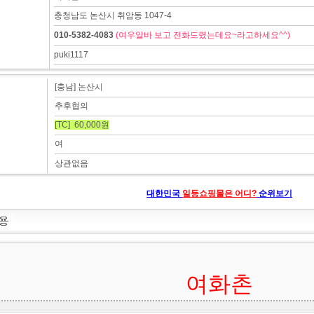
충청남도 논산시 취암동 1047-4
010-5382-4083
(여우알바 보고 전화드렸는데요~라고하세요^^)
puki1117
[충남] 논산시
추후협의
[TC] 60,000원
여
상관없음
대한민국
일등쇼핑몰은 어디?
순위보기
여화촌