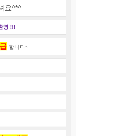
요^*^
 !!!
지급
합니다~
!
원