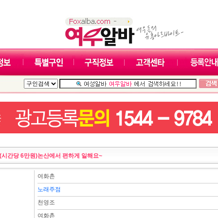
(시간당 6만원)논산에서 편하게 일해요~
여화촌
노래주점
천영조
여화촌