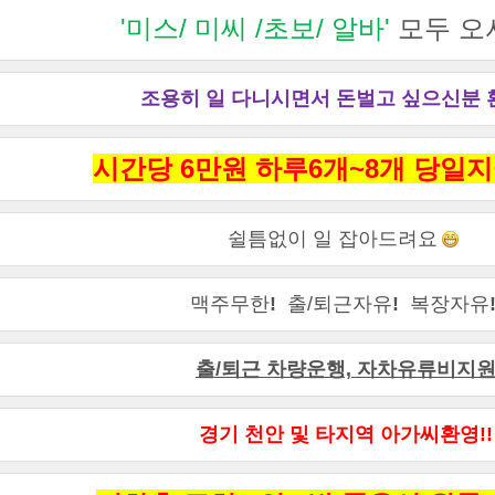
'미스/ 미씨 /초보/ 알바'
모두 오셔
조용히 일 다니시면서 돈벌고 싶으신분 환영
시간당 6만원 하루6개~8개 당일
쉴틈없이 일 잡아드려요
맥주무한
!
출/퇴근자유
!
복장자유
출/퇴근 차량운행, 자차유류비지
경기 천안 및 타지역 아가씨환영!!