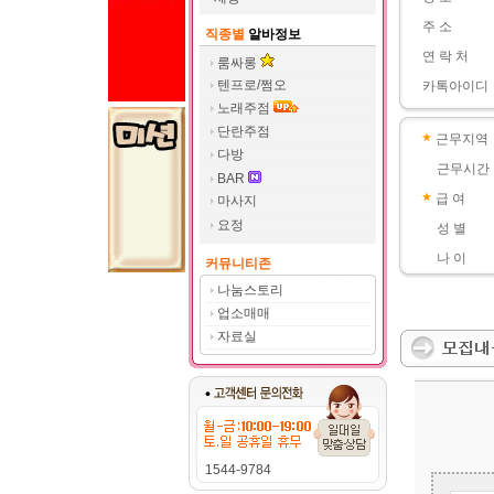
주 소
직종별
알바정보
연 락 처
룸싸롱
텐프로/쩜오
카톡아이디
노래주점
단란주점
근무지역
다방
근무시간
BAR
급 여
마사지
요정
성 별
나 이
커뮤니티존
나눔스토리
업소매매
자료실
1544-9784