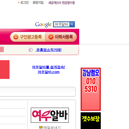
유흥업소직거래!
여우알바를 쉽게접속!
여우알바.com
메일보내기