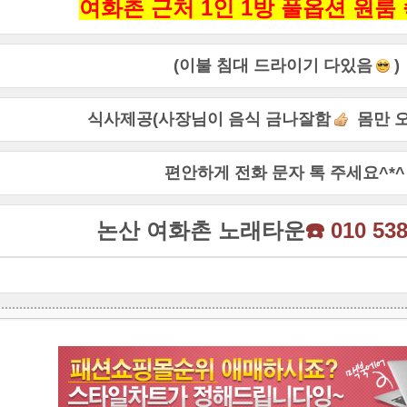
여화촌 근처 1인 1방 풀옵션 원룸
(이불 침대 드라이기 다있음
)
식사제공(사장님이 음식 금나잘함
몸만 
편안하게 전화 문자 톡 주세요^*^
논산 여화촌 노래타운
☎️
010 538