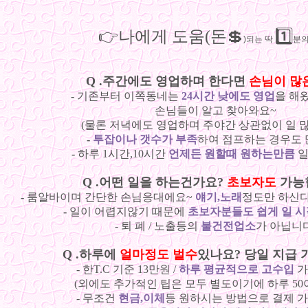
👉나에게 도움(돈💲
1️⃣
)되는 딱
분의
Q .주간에도 영업하며 한다면
손님이 많
-
기존부터 이쪽동네는
24시간 낮에도 영업
을 해
손님들이 알고 찾아와요~
(물론 저녁에도 영업하며 주야간 상관없이 일 많
-
투잡이나 갯수가 부족
하여 점프하는 경우도 
-
하루 1시간,10시간
언제든 원할때 원하는만큼
일
Q .어떤 일을 하는건가요?
초보자도
가능
-
룸알바이며 간단한 손님응대에요~
얘기,노래
정도만 하신다
-
일이 어렵지않기 때문에
초보자분들도 쉽게 일 시
- 퇴 폐 / 노출등의
불건전업소
가 아닙니다
Q .하루에
얼마정도 벌수
있나요? 당일 지급 
- 한T.C 기준 13만원 /
하루 평균적으로 고수입
가
(외에도 추가적인 팁은 모두 별도이기에 하루 50이
- 무조건
현금,이체
등 원하시는 방법으로 결제 