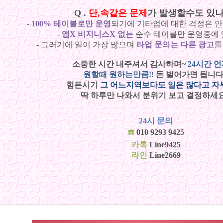
Q .
단,속같은 문제
가 발생할수도 있나
-
100% 테이블로만 운영
되기에 기타업에 대한 걱정은 
-
앱X 비지니스X 없는
순수 테이블만 운영중에 
- 그러기에 일이 가장 많으며
타업 문의는 다른 광고
를
소중한 시간 내주셔서 감사하며~
24시간 
원할때 원하는만큼!!
돈 벌어가면 됩니다!
힘든시기
그 어느지역보다도 일은 많다고 자
딱 하루만 나와서 분위기 보고 결정하세요
24시 문의
☎️
010 9293 9425
카톡
Line9425
라인
Line2669