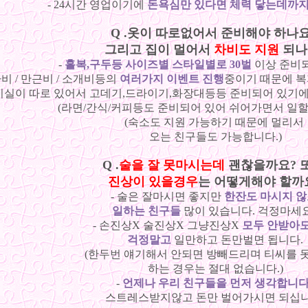
- 24시간 영업이기에
돈욕심만 있다면 체력 닿는데까지
Q .옷이 따로없어서 준비해야 하나
그리고 집이 멀어서
차비도 지원
되나
-
홀복,구두등 사이즈별 스타일별로 30벌
이상 준비되
차비 / 만근비 / 소개비등의
여러가지 이벤트 진행
중이기 때문에 복
대기실이 따로 있어서 고데기,드라이기,화장대등등 준비되어 있기
(라면/간식/커피등도 준비되어 있어 쉬어가면서 일할
(숙소도 지원 가능하기 때문에 멀리서
오는 친구들도 가능합니다.)
Q .
술을 잘 못마시는데
괜찮을까요? 
진상이 있을경우
는 어떻게해야 할까
- 술은 잘마시면 좋지만
한잔도 마시지 
일하는 친구들
많이 있습니다. 걱정마세
- 손진상X 술진상X 그냥진상X
모두 안받아
걱정말고
일만하고 돈만벌면 됩니다.
(한두번 얘기해서 안되면 방빼드리며 티씨를
하는 경우는 절대 없습니다.)
-
언제나 우리 친구들을 먼저 생각합니
스트레스받지않고 돈만 벌어가시면 되십니