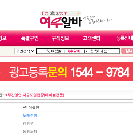
 :
♥주간영업 지금도영업중(테이블전문)
♥테이블만
노래주점
한연우
동경노래