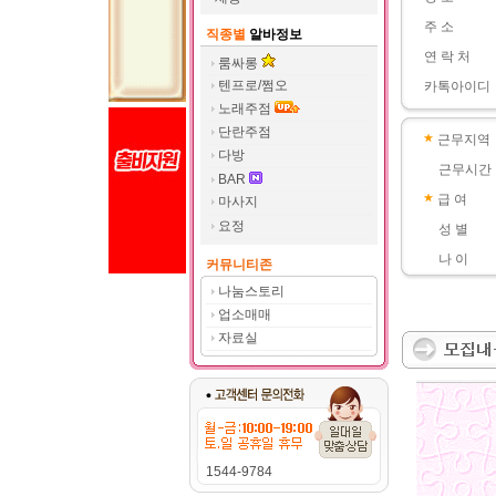
주 소
직종별
알바정보
연 락 처
룸싸롱
텐프로/쩜오
카톡아이디
노래주점
단란주점
근무지역
다방
근무시간
BAR
급 여
마사지
요정
성 별
나 이
커뮤니티존
나눔스토리
업소매매
자료실
1544-9784