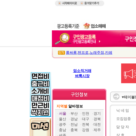
룸싸롱
,
텐프로
,
노래주점
,
카페
업소직거래
벼룩시장
♥테이블만
지역별
알바정보
닉 네 임
서울
부산
인천
경기
모집업종
울산
경남
대구
경북
광주
전남
전북
대전
담 당 자
충남
충북
강원
제주
상 호
세종