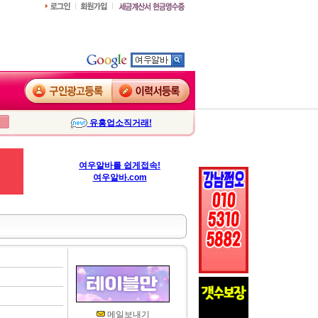
유흥업소직거래!
여우알바를 쉽게접속!
여우알바.com
메일보내기