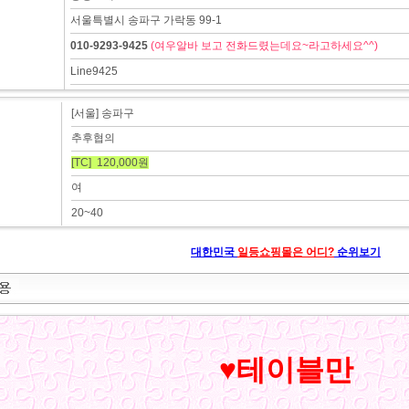
서울특별시 송파구 가락동 99-1
010-9293-9425
(여우알바 보고 전화드렸는데요~라고하세요^^)
Line9425
[서울] 송파구
추후협의
[TC] 120,000원
여
20~40
대한민국
일등쇼핑몰은 어디?
순위보기
♥테이블만