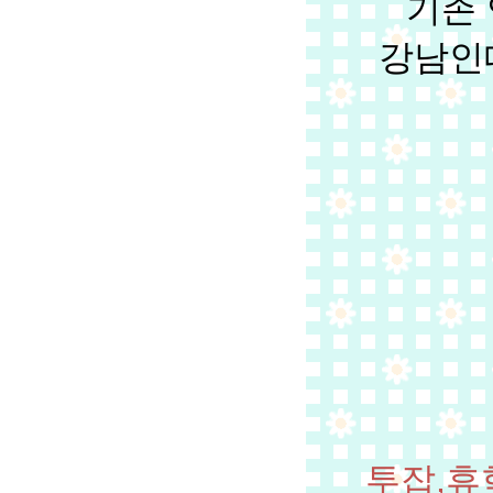
기존
강남인
투잡,휴