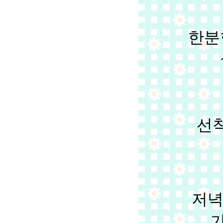
한분
선
저녁