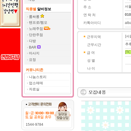
서울
주 소
직종별
알바정보
010
연 락 처
룸싸롱
텐프로/쩜오
카톡아이디
alb
노래주점
단란주점
[서
근무지역
다방
추
근무시간
BAR
[TC
급 여
마사지
요정
성 별
나 이
커뮤니티존
나눔스토리
업소매매
자료실
1544-9784