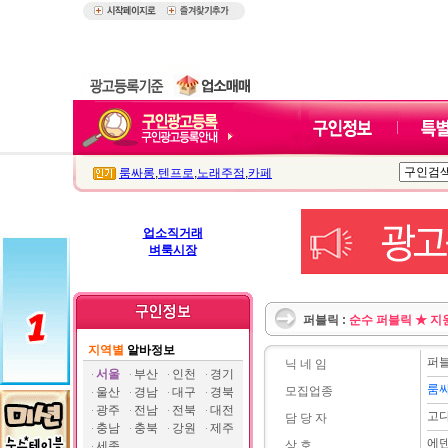
룸싸롱
,
텐프로
,
노래주점
,
카페
업소직거래
벼룩시장
퍼블릭 :
순수 퍼블릭 ★ 지
지역별
알바정보
퍼
닉 네 임
서울
부산
인천
경기
룸
모집업종
울산
경남
대구
경북
광주
전남
전북
대전
고
담 당 자
충남
충북
강원
제주
에
상 호
세종