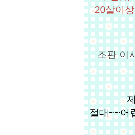
20살이상
조판 이
제
절대~~어