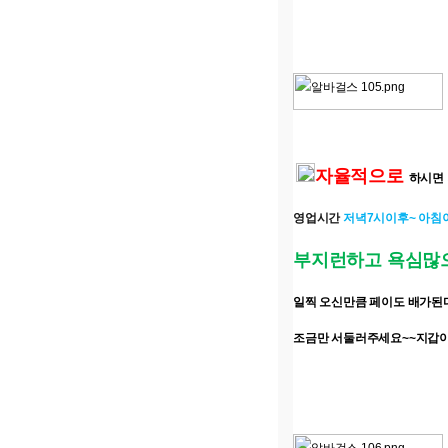
자율적으로
하시면
영업시간
저녁7시이후~ 아침
부지런하고 욕심많
일찍 오신만큼 페이도 배가된
조금만 서둘러주세요~~지갑이