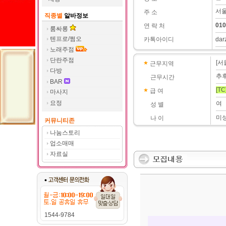
서울
주 소
직종별
알바정보
010
연 락 처
룸싸롱
텐프로/쩜오
카톡아이디
dar
노래주점
단란주점
[서
근무지역
다방
추
근무시간
BAR
[TC
급 여
마사지
요정
여
성 별
미
나 이
커뮤니티존
나눔스토리
업소매매
자료실
1544-9784