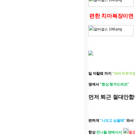
편한 치마복장이면 모
일 마칠때 까지
"자리 비우지
옆에서
"항상 챙겨드려요"
먼저 퇴근 절대안
편하게
"
나오고 싶을때"
와서 
항상
언니들 편에서서
믿고