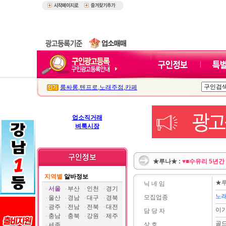
룸싸롱
,
텐프로
,
노래주점
,
카페
업소직거래
벼룩시장
★루나★ :
♥■수유리 5년간
지역별
알바정보
★
닉 네 임
서울
부산
인천
경기
노
모집업종
울산
경남
대구
경북
광주
전남
전북
대전
이
담 당 자
충남
충북
강원
제주
골
상 호
세종