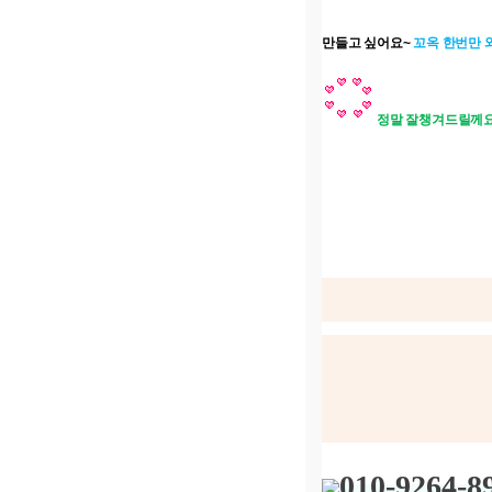
만들고 싶어요~
꼬옥 한번만 
정말 잘챙겨드릴께
010-9264-8