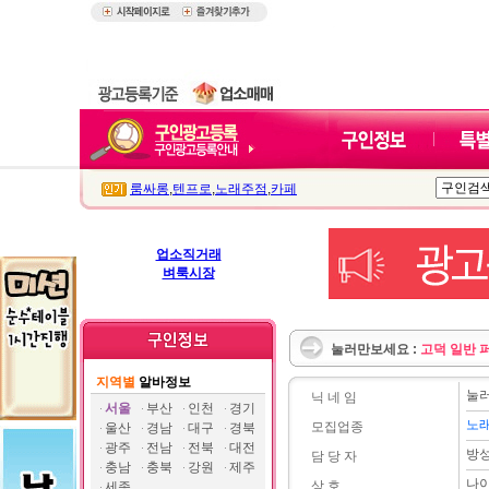
룸싸롱
,
텐프로
,
노래주점
,
카페
업소직거래
벼룩시장
눌러만보세요 :
고덕 일반 
지역별
알바정보
눌
닉 네 임
서울
부산
인천
경기
노
모집업종
울산
경남
대구
경북
광주
전남
전북
대전
방
담 당 자
충남
충북
강원
제주
나
상 호
세종