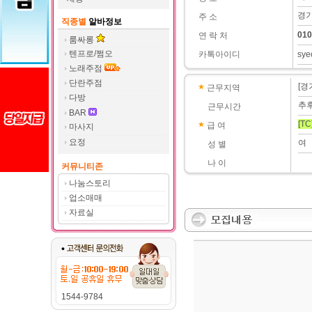
경기
주 소
직종별
알바정보
010
연 락 처
룸싸롱
텐프로/쩜오
카톡아이디
sye
노래주점
단란주점
[경
근무지역
다방
추
근무시간
BAR
[TC
급 여
마사지
요정
여
성 별
나 이
커뮤니티존
나눔스토리
업소매매
자료실
1544-9784