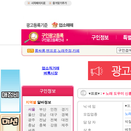
룸싸롱
,
텐프로
,
노래주점
,
카페
업소직거래
벼룩시장
♥프로♥ :
♥ 노래 도우미 신흥
지역별
알바정보
♥프
닉 네 임
서울
부산
인천
경기
노
모집업종
울산
경남
대구
경북
광주
전남
전북
대전
박
담 당 자
충남
충북
강원
제주
베
상 호
세종