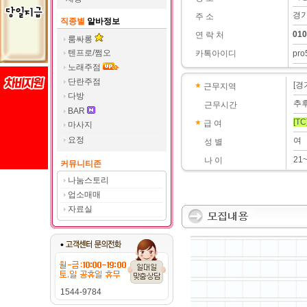
경기
주 소
직종별
알바정보
010
연 락 처
룸싸롱
텐프로/쩜오
카톡아이디
pro
노래주점
단란주점
[경
근무지역
다방
추
근무시간
BAR
[TC
급 여
마사지
요정
여
성 별
21
나 이
커뮤니티존
나눔스토리
업소매매
자료실
1544-9784