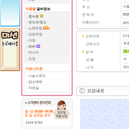
서울
주 소
직종별
알바정보
010
연 락 처
룸싸롱
텐프로/쩜오
카톡아이디
ga
노래주점
단란주점
[서
근무지역
다방
추
근무시간
BAR
[협
급 여
마사지
요정
여
성 별
20
나 이
커뮤니티존
나눔스토리
업소매매
자료실
1544-9784