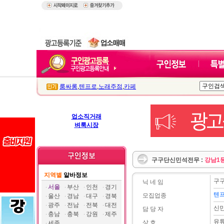
룸싸롱
,
텐프로
,
노래주점
,
카페
업소직거래
벼룩시장
구구단신민석전무 :
강남1등
지역별
알바정보
구
닉 네 임
서울
부산
인천
경기
텐프
모집업종
울산
경남
대구
경북
광주
전남
전북
대전
신
담 당 자
충남
충북
강원
제주
유
상 호
세종