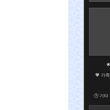

💖 가
🕒
기타 