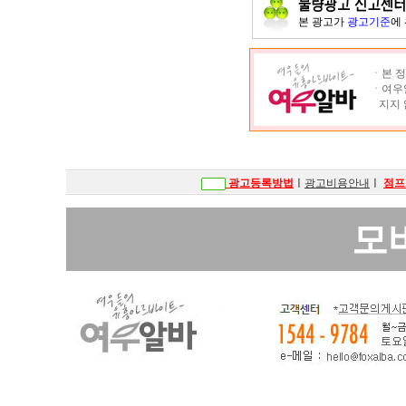
본 광고가
광고기준
에
ㆍ본 정
ㆍ여우알
지지 
광고등록방법
ㅣ
광고비용안내
ㅣ
점프
모