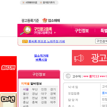
룸싸롱
,
텐프로
,
노래주점
,
카페
업소직거래
벼룩시장
고수익 :
♥♥♥ 룸TC13 ♥♥♥
지역별
알바정보
고
닉 네 임
서울
부산
인천
경기
룸
모집업종
울산
경남
대구
경북
광주
전남
전북
대전
민
담 당 자
충남
충북
강원
제주
대구
주 소
세종