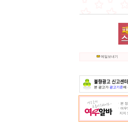
메일보내기
본 광고가
광고기준
에
ㆍ본 정
ㆍ여우알
지지 