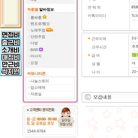
010
연 락 처
직종별
알바정보
카톡아이디
Tc3
룸싸롱
텐프로/쩜오
노래주점
단란주점
[대
근무지역
다방
추
근무시간
BAR
[협
급 여
마사지
요정
여
성 별
20
나 이
커뮤니티존
나눔스토리
업소매매
자료실
1544-9784